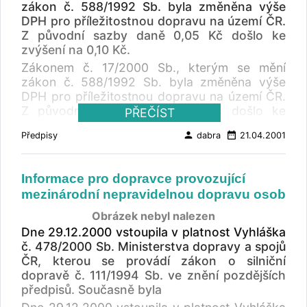
zákon č. 588/1992 Sb. byla změněna výše
DPH pro příležitostnou dopravu na území ČR.
Z původní sazby daně 0,05 Kč došlo ke
zvýšení na 0,10 Kč.
Zákonem č. 17/2000 Sb., kterým se mění
zákon č. 588/1992 Sb. byla změněna výše
DPH pro příležitostnou dopravu na území ČR.
Z původní sazby daně 0,05 Kč došlo ke
PŘEČÍST
zvýšení na 0,10 Kč. Výňatek zákona: §48 -
person
date_range
Předpisy
dabra
21.04.2001
Příležitostná autobusová přeprava v tuzemsku
Daňové povinnosti podléhá příležitostná
autobusová přeprava v tuzemsku. Daňová
Informace pro dopravce provozující
povinnost vzniká dnem překročení státní
mezinárodní nepravidelnou dopravu osob
hranice České republiky do tuzemska.
Základem daně je součin počtu
Obrázek nebyl nalezen
přepravovaných osob a počtu ujetých
Dne 29.12.2000 vstoupila v platnost Vyhláška
kilometrů v tuzemsku. Do počtu
č. 478/2000 Sb. Ministerstva dopravy a spojů
přepravovaných osob se nezapočítává jeden
ČR, kterou se provádí zákon o silniční
řidič a jeden průvodce nebo vedoucí zájezdu.
dopravě č. 111/1994 Sb. ve znění pozdějších
Sazba daně je 0,10 Kč za osobu a ujetý
předpisů. Současně byla
kilometr v tuzemsku. Daň se vypočítá jako