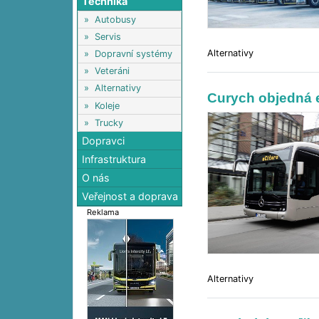
Technika
»
Autobusy
»
Servis
Alternativy
»
Dopravní systémy
»
Veteráni
»
Alternativy
Curych objedná 
»
Koleje
»
Trucky
Dopravci
Infrastruktura
O nás
Veřejnost a doprava
Reklama
Alternativy