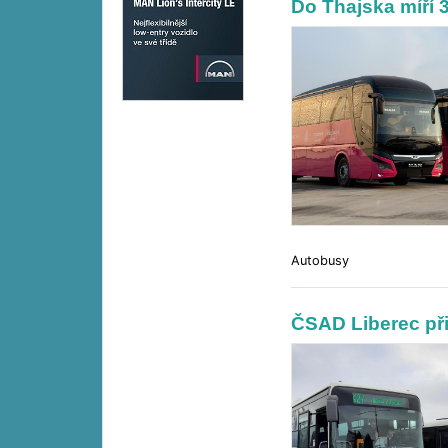
Do Thajska míří
Autobusy
ČSAD Liberec př