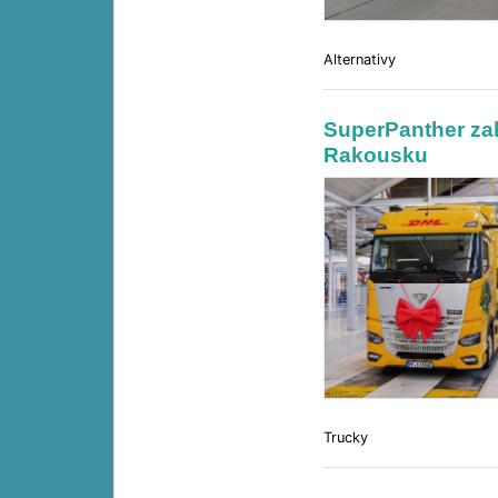
Alternativy
SuperPanther zah
Rakousku
Trucky