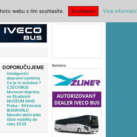
|
NSTITUCE
hoto webu s tím souhlasíte.
Souhlasím
Více informací
Reklama
Reklama
DOPORUČUJEME
Inteligentní
dopravní systémy
Co je to autobus ?
CZECHBUS
Muzeum dopravy
ve Strašicích
MUZEUM MHD
Praha - Střešovice
BUSWORLD
Národní akční plán
čisté mobility do
roku 2035