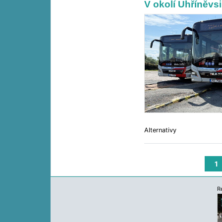
V okolí Uhříněvs
Alternativy
1
R