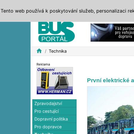
ZPRÁVY
JÍZDNÍ ŘÁDY
MHD, IDS
BUSY
SERV
Tento web používá k poskytování služeb, personalizaci re
Reklama
home
Technika
Reklama
První elektrické
Zpravodajství
Pro cestující
Dopravní politika
Pro dopravce