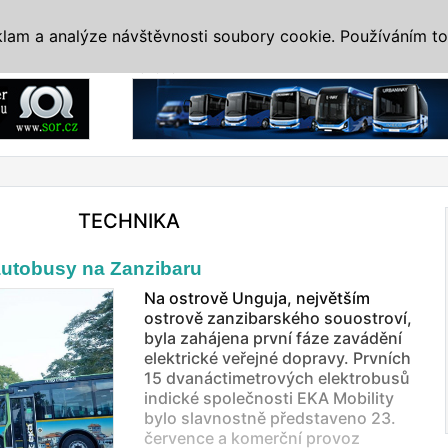
IS
ALTERNATIVY
VETERÁNI
SYSTÉMY
VELETRHY
AKCE
I
klam a analýze návštěvnosti soubory cookie. Používáním to
Reklama
TECHNIKA
 autobusy na Zanzibaru
Na ostrově Unguja, největším
ostrově zanzibarského souostroví,
byla zahájena první fáze zavádění
elektrické veřejné dopravy. Prvních
15 dvanáctimetrových elektrobusů
indické společnosti EKA Mobility
bylo slavnostně představeno 23.
července a komerční provoz