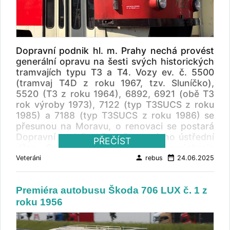
historických vozidel a provozovaní na
pozemních komunikacích. Hlavně vzhledem k
nedostupnosti náhradních dílů tak bude
renovace náročná. Zliner má na opravu vozu
2 roky, stát bude 11,9 mil. Kč bez DPH.
Dopravní podnik hl. m. Prahy nechá provést
Dopravní podnik Prahy obdržel 40 městských
generální opravu na šesti svých historických
autobusů Ikarus 620 na konci roku 1963,
tramvajích typu T3 a T4. Vozy ev. č. 5500
tento konkrétní vůz v Praze však nikdy
(tramvaj T4D z roku 1967, tzv. Sluníčko),
nejezdil. Ve sbírce Muzea MHD bude
5520 (T3 z roku 1964), 6892, 6921 (obě T3
zastupovat tovární provedení těchto vozů v
rok výroby 1973), 7122 (typ T3SUCS z roku
Praze.
1985) a 7188 (typ T3SUCS z roku 1986) se
přesunou na Moravu, o renovaci se postará
Dopravní podnik města Brna a jeho ústřední
PŘEČÍST
dílny. Opravu podvozků a elektrovýzbroje
provede DPP. Brněnský dopravce opraví dvě
person
date_range
Veteráni
rebus
24.06.2025
tramvaje ročně, kompletně bude tento
projekt dokončen na konci roku 2027 a bude
Premiéra autobusu Škoda 706 LUX č. 1 z
stát 60 milionů korun.
roku 1956
„ Všech šest historických vozů potřebuje
generální opravu, v jednom případě spojenou
s přestavbou. Vůz T3 stávajícího ev. č. 5520