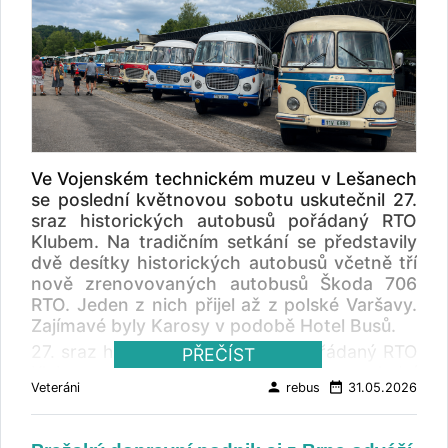
Ve Vojenském technickém muzeu v Lešanech
se poslední květnovou sobotu uskutečnil 27.
sraz historických autobusů pořádaný RTO
Klubem. Na tradičním setkání se představily
dvě desítky historických autobusů včetně tří
nově zrenovovaných autobusů Škoda 706
RTO. Jeden z nich přijel až z polské Varšavy.
Zajímavé byly Karosy v podobě Hotel Busů.
27. sraz historických autobusů, pořádaný RTO
PŘEČÍST
Klubem, proběhl už tradičně poslední
person
date_range
Veteráni
rebus
31.05.2026
květnovou sobotu ve Vojenském technickém
muzeu v Lešanech. Autobusy se brzy ráno
setkaly na ploše parkoviště na Konopišti. Po