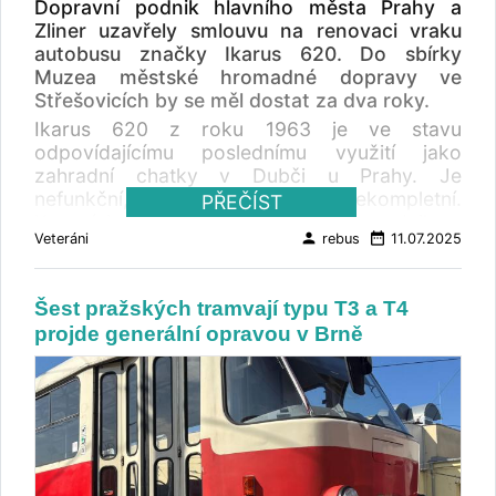
Dopravní podnik hlavního města Prahy a
Zliner uzavřely smlouvu na renovaci vraku
autobusu značky Ikarus 620. Do sbírky
Muzea městské hromadné dopravy ve
Střešovicích by se měl dostat za dva roky.
Ikarus 620 z roku 1963 je ve stavu
odpovídajícímu poslednímu využití jako
zahradní chatky v Dubči u Prahy. Je
nefunkční, zkorodovaný a nekompletní.
PŘEČÍST
Karosérie ale není podle dopravního podniku v
person
date_range
Veteráni
rebus
11.07.2025
nejhorším stavu. Chybí oboje dveře pro
cestující, přední maska, motor, sedadla, a další
vybavení. Jako částečný zdroj dílů k renovaci
Šest pražských tramvají typu T3 a T4
je určen vrak linkového autobusu Ikarus 630
projde generální opravou v Brně
stejného roku výroby. Autobus by měl být
uveden do původního stavu, pouze s
drobnými provozními úpravami. Náhradní
nedostupné díly a součástky nemají působit
rušivě a musí se přibližovat originálnímu
provedení. Má být plně funkční a odpovídat
požadavkům pro přihlášení do registru