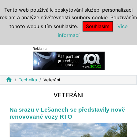
Tento web používá k poskytování služeb, personalizaci
reklam a analýze návštěvnosti soubory cookie. Používáním
tohoto webu s tím souhlasíte.
Souhlasím
Více
informací
Reklama
home
Technika
Veteráni
VETERÁNI
Na srazu v Lešanech se představily nově
renovované vozy RTO