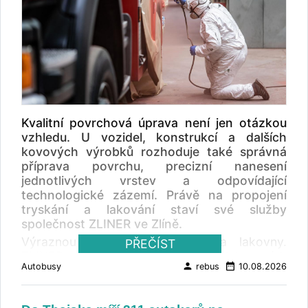
Kvalitní povrchová úprava není jen otázkou
vzhledu. U vozidel, konstrukcí a dalších
kovových výrobků rozhoduje také správná
příprava povrchu, precizní nanesení
jednotlivých vrstev a odpovídající
technologické zázemí. Právě na propojení
tryskání a lakování staví své služby
společnost ZLINER ve Zlíně.
Výraznou předností je kapacita lakovny.
PŘEČÍST
ZLINER nabízí lakování ve třech lakovacích
person
date_range
Autobusy
rebus
10.08.2026
boxech. Dva větší mají rozměry 22,5 × 5
metrů a 7,5 × 5 metrů a lze je vzájemně
propojit. Vznikne tak lakovací prostor o délce