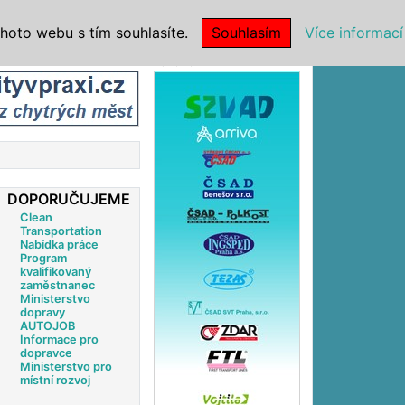
|
NSTITUCE
hoto webu s tím souhlasíte.
Souhlasím
Více informací
Reklama
DOPORUČUJEME
Clean
Transportation
Nabídka práce
Program
kvalifikovaný
zaměstnanec
Ministerstvo
dopravy
AUTOJOB
Informace pro
dopravce
Ministerstvo pro
místní rozvoj