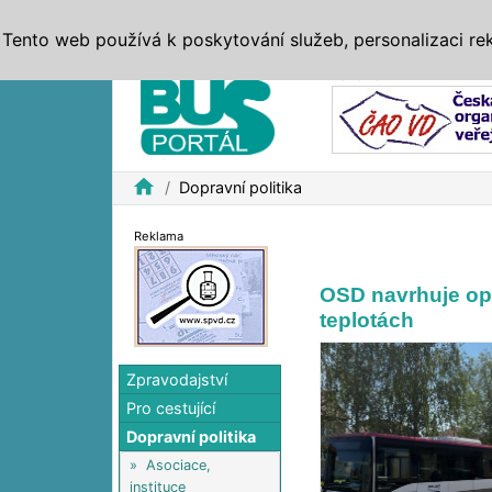
ZPRÁVY
JÍZDNÍ ŘÁDY
MHD, IDS
BUSY
SERV
Tento web používá k poskytování služeb, personalizaci re
Reklama
home
Dopravní politika
Reklama
OSD navrhuje opa
teplotách
Zpravodajství
Pro cestující
Dopravní politika
»
Asociace,
instituce