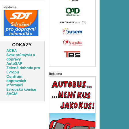
Reklama
ODKAZY
ACEA
Svaz průmyslu a
dopravy
AutoSAP
Zelené dohoda pro
Evropu
Reklama
Centrum
dopravních
informací
Evropská komise
SAČM