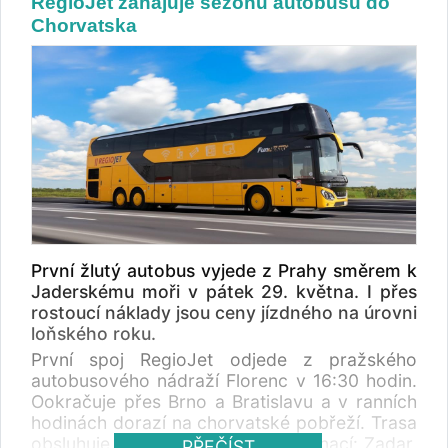
RegioJet zahajuje sezónu autobusů do
Chorvatska
První žlutý autobus vyjede z Prahy směrem k
Jaderskému moři v pátek 29. května. I přes
rostoucí náklady jsou ceny jízdného na úrovni
loňského roku.
První spoj RegioJet odjede z pražského
autobusového nádraží Florenc v 16:30 hodin.
Ookračuje přes Brno a Bratislavu a v ranních
hodinách dorazí na chorvatské pobřeží. Trasa
obsluhuje devět přímořských destinací: Zadar,
PŘEČÍST