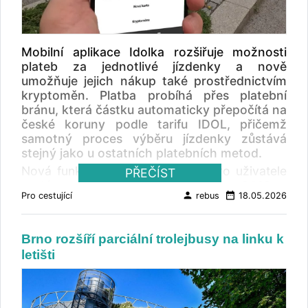
hmotnostní limity. Více o přepravě kol s
FlixBusem zde . Cyklobusy po České
republice zde .
Mobilní aplikace Idolka rozšiřuje možnosti
plateb za jednotlivé jízdenky a nově
umožňuje jejich nákup také prostřednictvím
kryptoměn. Platba probíhá přes platební
bránu, která částku automaticky přepočítá na
české koruny podle tarifu IDOL, přičemž
samotný proces výběru jízdenky zůstává
stejný jako u ostatních platebních metod.
Nová funkce je zatím dostupná pro uživatele
PŘEČÍST
systému Android s verzí aplikace 3.1.10 a
person
date_range
Pro cestující
rebus
18.05.2026
vyšší, přičemž podpora pro iOS bude
doplněna v následující aktualizaci. Postup
nákupu zde .
Brno rozšíří parciální trolejbusy na linku k
letišti