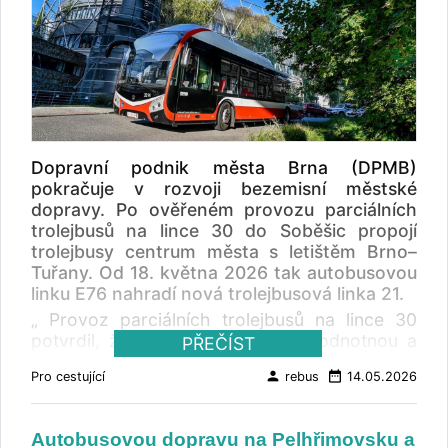
Dopravní podnik města Brna (DPMB)
pokračuje v rozvoji bezemisní městské
dopravy. Po ověřeném provozu parciálních
trolejbusů na lince 30 do Soběšic propojí
trolejbusy centrum města s letištěm Brno–
Tuřany. Od 18. května 2026 tak autobusovou
linku E76 nahradí nová trolejbusová linka 21.
„ Provoz parciálních trolejbusů na lince 30
potvrdil, že jsou tyto vozy plnohodnotnou a
PŘEČÍST
ekologickou alternativou autobusů na trasách,
person
date_range
Pro cestující
rebus
14.05.2026
kde není v plné míře dostupné trolejové
vedení. V souladu se strategií rozvoje čisté
mobility tedy přistupujeme k další etapě, a to
Autobusovou dopravu na Pelhřimovsku a
elektrifikaci linky propojující centrum města s