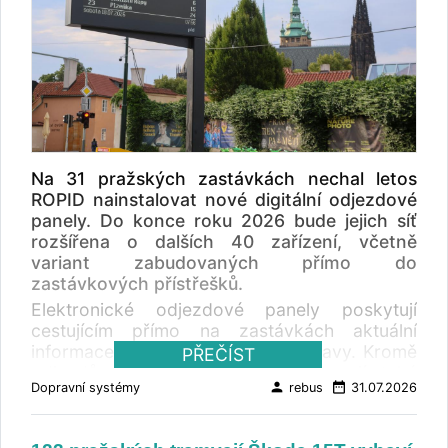
Na 31 pražských zastávkách nechal letos
ROPID nainstalovat nové digitální odjezdové
panely. Do konce roku 2026 bude jejich síť
rozšířena o dalších 40 zařízení, včetně
variant zabudovaných přímo do
zastávkových přístřešků.
Elektronické odjezdové panely poskytují
cestujícím přímo na zastávkách aktuální
informace o provozu veřejné dopravy. Kromě
PŘEČÍST
odjezdů jednotlivých spojů zobrazují také
person
date_range
Dopravní systémy
rebus
31.07.2026
informace o výlukách, mimořádnostech a
dalších událostech, které mohou ovlivnit
cestování. Praha zároveň připravuje další typy