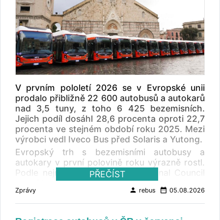
V prvním pololetí 2026 se v Evropské unii
prodalo přibližně 22 600 autobusů a autokarů
nad 3,5 tuny, z toho 6 425 bezemisních.
Jejich podíl dosáhl 28,6 procenta oproti 22,7
procenta ve stejném období roku 2025. Mezi
výrobci vedl Iveco Bus před Solaris a Yutong.
Evropský trh s bezemisními autobusy a
autokary v první polovině roku výrazně rostl.
Podle nejnovější zprávy International Council
PŘEČÍST
on Clean Transportation (ICCT) bylo v
person
date_range
Zprávy
rebus
05.08.2026
Evropské unii v prvním pololetí 2026 prodáno
přibližně 22 600 autobusů a autokarů s
nejvyšší povolenou hmotností nad 3,5 tuny. Z