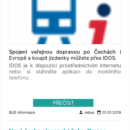
Spojení veřejnou dopravou po Čechách i
Evropě a koupit jízdenky můžete přes IDOS.
IDOS je k dispozici prostřednictvím internetu
nebo si stáhněte aplikaci do mobilního
telefonu .
PŘEČÍST
person
date_range
BUS informace
rebus
01.01.2019