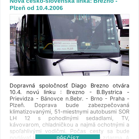
Nová česko-slovenská linka: Brezno -
Plzeň od 10.4.2006
Dopravná spoločnosť Diago Brezno otvára
10.4. novú linku : Brezno - B.Bystrica -
Prievidza - Bánovce n.Bebr. - Brno - Praha -
Plzeň. Doprava bude zabezpečovaná
klimatizovanými, 51-miestnymi autobusmi SOR
LH 12 s pohodlnými sedadlami, TV,
kávovarom, chladničkou a najmä ochotnými a
spoľahlivými vodičmi. Počas cesty sa bude
podávať káva a čaj pre cestujúcich zdarma. A
PŘEČÍST