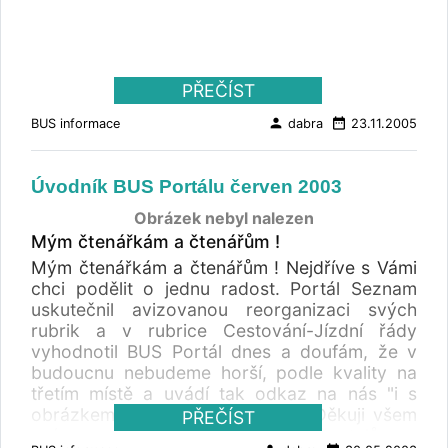
PŘEČÍST
person
date_range
BUS informace
dabra
23.11.2005
Úvodník BUS Portálu červen 2003
Obrázek nebyl nalezen
Mým čtenářkám a čtenářům !
Mým čtenářkám a čtenářům ! Nejdříve s Vámi
chci podělit o jednu radost. Portál Seznam
uskutečnil avizovanou reorganizaci svých
rubrik a v rubrice Cestování-Jízdní řády
vyhodnotil BUS Portál dnes a doufám, že v
budoucnu nebudeme horší, podle kvality na
třetím místě a uvádí tak odkaz na nás "i s
obrázkem" na atraktivním místě. Děkuji všem
PŘEČÍST
svým spolupracovníkům a přispěvatelům a