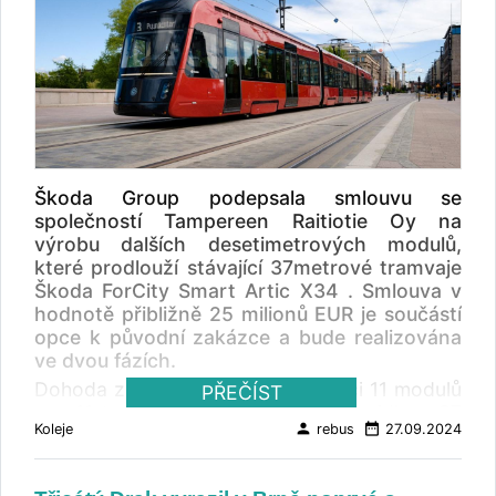
Škoda Group podepsala smlouvu se
společností Tampereen Raitiotie Oy na
výrobu dalších desetimetrových modulů,
které prodlouží stávající 37metrové tramvaje
Škoda ForCity Smart Artic X34 . Smlouva v
hodnotě přibližně 25 milionů EUR je součástí
opce k původní zakázce a bude realizována
ve dvou fázích.
Dohoda zahrnuje výrobu a instalaci 11 modulů
PŘEČÍST
pro 11 tramvají, které prodlouží vozidla z 37
person
date_range
Koleje
rebus
27.09.2024
na 47 metrů. Prodloužené tramvaje si
zachovají stejné technické vlastnosti a
výkonnost jako stávající vozidla ForCity Smart