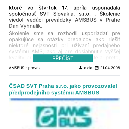
ktoré vo štvrtok 17. apríla usporiadala
spoločnosť SVT Slovakia, s.r.o. . Školenie
viedol vedúci prevádzky AMSBUS v Prahe
Dan Vyhnalík.
Školenie sme sa rozhodli usporiadať pre
opakujúce sa otázky predajcov ako riešiť
niektoré nejasnosti pri užívaní predajného
systému AMS, ako aj pre dosiahnutie vyššej
kvality práce s týmto systémom. Ale aj preto,
PŘEČÍST
že sme mali možnosť využiť prítomnosť Dana
person
date_range
AMSBUS - provoz
olala
21.04.2008
Vyhnalíka na Slovensku, ktorý je
najfundovanejšou osobou pre takéto
doškolenie predajcov. Pôvodne sme plánovali
ČSAD SVT Praha s.r.o. jako provozovatel
školenie usporiadať mimo Banskej Bystrice, no
předprodejního systému AMSBUS
nakoniec sme sa pre blízkosť autobusovej
stanice, či kvalitného a bezproblémového
internetového pripojenia rozhodli pre hotel
LUX v Banskej Bystrici. Článek vyšel na
www.busportal.sk Zúčastnili sa všetci
prihlásení účastníci, ktorí zaplnili salón