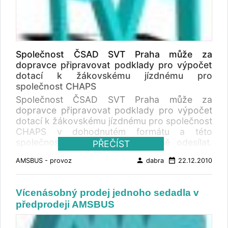
Společnost ČSAD SVT Praha může za
dopravce připravovat podklady pro výpočet
dotací k žákovskému jízdnému pro
společnost CHAPS
Společnost ČSAD SVT Praha může za
dopravce připravovat podklady pro výpočet
dotací k žákovskému jízdnému pro společnost
CHAPS v dohodnutém formátu a této
společnosti je pravidelně měsíčně odesílat.
PŘEČÍST
Většina dopravců tuto službu již využívá. Do
person
date_range
AMSBUS - provoz
dabra
22.12.2010
konce roku 2010 se sledovaly u českých
dopravců na vnitrostátních nedotovaných
linkách pouze tyto druhy státem nařízených
Vícenásobný prodej jednoho sedadla v
slev: STD žákovský průkaz 15-26 let
předprodeji AMSBUS
potvrzený dopravcem RSD obousměrný
žákovský průkaz 15-26 let potvrzený
dopravcem ZAD žákovský průkaz do 15 let