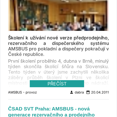
Školení k užívání nové verze předprodejního,
rezervačního a dispečerského systému
AMSBUS pro pokladní a dispečery pokračují v
České republice.
První školení proběhlo 4, dubna v Brně, minulý
týden skončila školicí šňůra na Slovensku.
Tento týden v úterý jsme zachytili několika
záběry průběh školení v Plzni ve školicí
místnosti Centrálního autobusového nádraží.
PŘEČÍST
Školení je připraveno jako rozdílové,
person
date_range
AMSBUS - provoz
dabra
20.04.2011
předpokládá se tedy znalost prodeje v
systému AMSBUS 3. V rámci školení se
přidělují nové login pro pokladní a dispečery a
ČSAD SVT Praha: AMSBUS - nová
zasílají certifikáty k nové generaci prodejního
generace rezervačního a prodejního
programu AMS4. Celkem musí být proškoleno