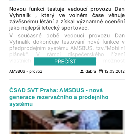
Novou funkci testuje vedoucí provozu Dan
Vyhnalík , který ve volném čase věnuje
závěsnému létání a získal významné ocenění
jako nejlepší letecký sportovec.
V současné době vedoucí provozu Dan
Vyhnalík dokončuje testování nové funkce v
předprodejním systému AMSBUS, tzv."Mobilní
plánek". V rámci dispečerského řízení
vlastních spojů bude mít řidič možnost
PŘEČÍST
prostřednictvím mobilního telefonu ukončit
person
date_range
AMSBUS - provoz
dabra
12.03.2012
předprodej těsně před nástupem cestujících
do autobusu. 2010: Další úspěchy Dana
Vyhnalíka, vedoucího provozu AMSBUS, v
ČSAD SVT Praha: AMSBUS - nová
závěsném létání
generace rezervačního a prodejního
systému