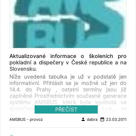
řidiče se budou lišit jen minimálně. Další
školení proběhnou v příštím týdnu v Liberci,
Plzni, Karlových Varech a Olomouci a ve
dnech 26, 27. a 28. dubna v Praze. Na
pražské termíny jsou ještě volná místa. TI
ČSAD SVT Praha s.r.o.
Aktualizované informace o školeních pro
pokladní a dispečery v České republice a na
Slovensku.
Níže uvedená tabulka je už v podstatě jen
informativní. Přihlásit se je možné už jen do
14.4. do Prahy , ostatní termíny jsou již
zaplněné Prostřednictvím současné generace
systému AMSBUS, která byla vyvinuta ve
společnosti ČSAD SVT Praha, s.r.o., se
PŘEČÍST
prodávají autobusové jízdenky již od roku
person
date_range
AMSBUS - provoz
dabra
23.03.2011
1996, nyní se dokončuje generace zcela nová,
AMSBUS 4. Upgrade systému AMSBUS se
projeví u všech komponent systému.