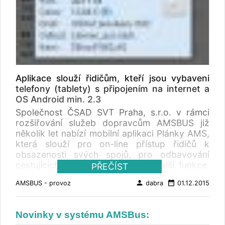
Aplikace slouží řidičům, kteří jsou vybaveni
telefony (tablety) s připojením na internet a
OS Android min. 2.3
Společnost ČSAD SVT Praha, s.r.o. v rámci
rozšiřování služeb dopravcům AMSBUS již
několik let nabízí mobilní aplikaci Plánky AMS,
která slouží pro on-line přístup řidičů k
obsazenosti svých spojů, pro odbavování
cestujících, uzavírání prodeje a další funkce.
PŘEČÍST
Dopravci nemusí předčasně uzavírat prodej
person
date_range
AMSBUS - provoz
dabra
01.12.2015
jízdenek, vyzvedávat si tištěné plánky a
seznamy cestujících v kancelářích AMSBUS
(seznam na http://offices.svt.cz ) a na delších
Novinky v systému AMSBus:
linkách mohou ponechat cestujícím možnost