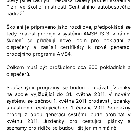
úterý jsme zachytili několika záběry průběh školení v
Plzni ve školicí místnosti Centrálního autobusového
nádraží.
Školení je připraveno jako rozdílové, předpokládá se
tedy znalost prodeje v systému AMSBUS 3. V rámci
školení se přidělují nové login pro pokladní a
dispečery a zasílají certifikáty k nové generaci
prodejního programu AMS4.
Celkem musí být proškoleno cca 600 pokladních a
dispečerů.
Současnými programy se budou prodávat jízdenky
na spoje vyjíždějící do 31. května 2011. V novém
systému se začnou 1. května 2011 prodávat jízdenky
s nástupem cestujících od 1. června 2011. Souběžný
prodej z obou generací systému bude probíhat v
květnu 2011. Jízdenky pro cestující, plánky a
seznamy pro řidiče se budou lišit jen minimálně.