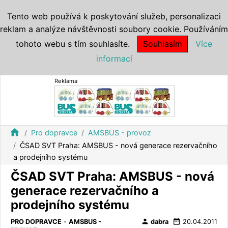
Tento web používá k poskytování služeb, personalizaci
reklam a analýze návštěvnosti soubory cookie. Používáním
tohoto webu s tím souhlasíte.
Souhlasím
Více
informací
Reklama
home
Pro dopravce
AMSBUS - provoz
ČSAD SVT Praha: AMSBUS - nová generace rezervačního
a prodejního systému
ČSAD SVT Praha: AMSBUS - nová
generace rezervačního a
prodejního systému
person
date_range
PRO DOPRAVCE
-
AMSBUS -
dabra
20.04.2011