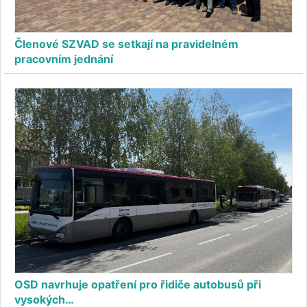
Členové SZVAD se setkají na pravidelném
pracovním jednání
OSD navrhuje opatření pro řidiče autobusů při
vysokých…