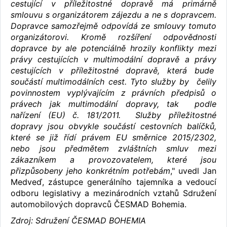
cestující v příležitostné dopravě má primárně
smlouvu s organizátorem zájezdu a ne s dopravcem.
Dopravce samozřejmě odpovídá ze smlouvy tomuto
organizátorovi. Kromě rozšíření odpovědnosti
dopravce by ale potenciálně hrozily konflikty mezi
právy cestujících v multimodální dopravě a právy
cestujících v příležitostné dopravě, která bude
součástí multimodálních cest. Tyto služby by čelily
povinnostem vyplývajícím z právních předpisů o
právech jak multimodální dopravy, tak podle
nařízení (EU) č. 181/2011. Služby příležitostné
dopravy jsou obvykle součástí cestovních balíčků,
které se již řídí právem EU směrnice 2015/2302,
nebo jsou předmětem zvláštních smluv mezi
zákazníkem a provozovatelem, které jsou
přizpůsobeny jeho konkrétním potřebám
," uvedl Jan
Medveď, zástupce generálního tajemníka a vedoucí
odboru legislativy a mezinárodních vztahů Sdružení
automobilových dopravců ČESMAD Bohemia.
Zdroj: Sdružení ČESMAD BOHEMIA