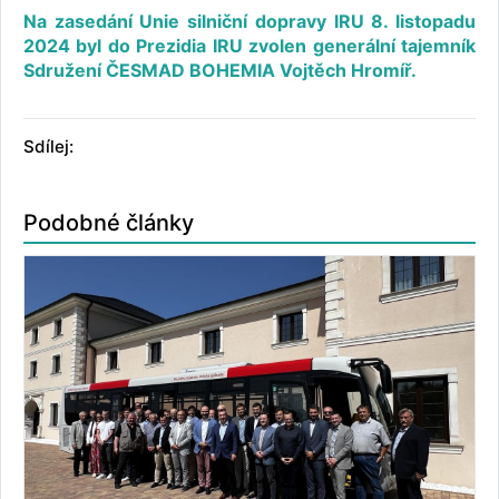
Na zasedání Unie silniční dopravy IRU 8. listopadu
2024 byl do Prezidia IRU zvolen generální tajemník
Sdružení ČESMAD BOHEMIA Vojtěch Hromíř.
Sdílej:
Podobné články