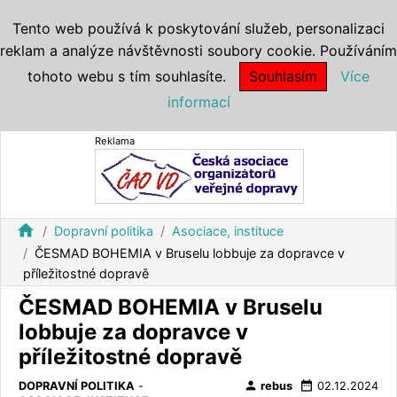
Tento web používá k poskytování služeb, personalizaci
reklam a analýze návštěvnosti soubory cookie. Používáním
tohoto webu s tím souhlasíte.
Souhlasím
Více
informací
Reklama
home
Dopravní politika
Asociace, instituce
ČESMAD BOHEMIA v Bruselu lobbuje za dopravce v
příležitostné dopravě
ČESMAD BOHEMIA v Bruselu
lobbuje za dopravce v
příležitostné dopravě
person
date_range
DOPRAVNÍ POLITIKA
-
rebus
02.12.2024