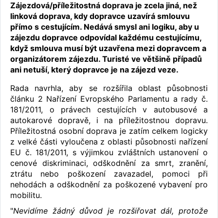
Zájezdová/příležitostná doprava je zcela jiná, než
linková doprava, kdy dopravce uzavírá smlouvu
přímo s cestujícím. Nedává smysl ani logiku, aby u
zájezdu dopravce odpovídal každému cestujícímu,
když smlouva musí být uzavřena mezi dopravcem a
organizátorem zájezdu. Turisté ve většině případů
ani netuší, který dopravce je na zájezd veze.
Rada navrhla, aby se rozšířila oblast působnosti
článku 2 Nařízení Evropského Parlamentu a rady č.
181/2011, o právech cestujících v autobusové a
autokarové dopravě, i na příležitostnou dopravu.
Příležitostná osobní doprava je zatím celkem logicky
z velké části vyloučena z oblasti působnosti nařízení
EU č. 181/2011, s výjimkou zvláštních ustanovení o
cenové diskriminaci, odškodnění za smrt, zranění,
ztrátu nebo poškození zavazadel, pomoci při
nehodách a odškodnění za poškozené vybavení pro
mobilitu.
"
Nevidíme žádný důvod je rozšiřovat dál, protože