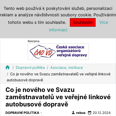
Tento web používá k poskytování služeb, personalizaci
reklam a analýze návštěvnosti soubory cookie. Používáním
tohoto webu s tím souhlasíte.
Souhlasím
Více
informací
Reklama
home
Dopravní politika
Asociace, instituce
Co je nového ve Svazu zaměstnavatelů ve veřejné linkové
autobusové dopravě
Co je nového ve Svazu
zaměstnavatelů ve veřejné linkové
autobusové dopravě
person
date_range
DOPRAVNÍ POLITIKA
-
rebus
20.12.2024