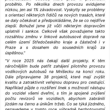
proběhlo. Po několika dnech provozu evidujeme
nízkou, jen asi 1% závadovost. Vyskytly se problémy
s orientací některých řidičů na nových trasách, které
se daly očekávat a předpokládáme, že se co nejdříve
zlepší. Bohužel jsme již vůči některým dopravcům
uplatnili i sankce. Celkově však považujeme takto
rozsáhlou změnu v linkové autobusové dopravě na
celém území Středočeského kraje a částečně i v
Praze a s dosahem do sousedních krajů za
úspěšnou
.“
"
V roce 2025 nás čekají další projekty. K těm
náročnějším bude patřit zahájení pilotního provozu
vodíkových autobusů na Mníšecku na konci roku.
Dále připravujeme 38 projektů, které mají zvýšit
kvalitu a zatraktivnit veřejnou dopravu pro cestující.
Například půjde o rozšíření linek s možností nástupu
do vozidel všemi dveřmi, s tím je spojené zvýšení
počtu revizorů ve vozidlech, abychom zabránili
jízdám na černo a únikům tržeb. Co se týká jízdného,
nezavedeme v tomto roce výhradně bezhotovostní