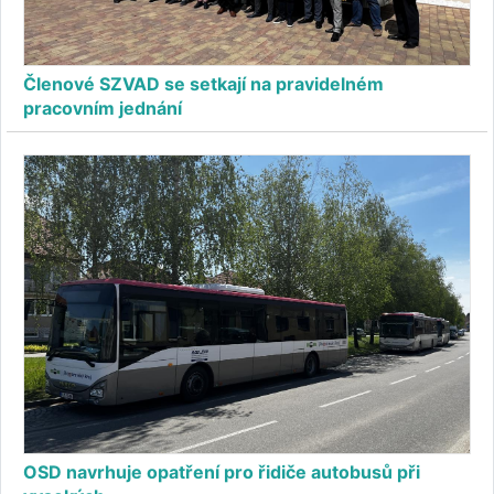
Členové SZVAD se setkají na pravidelném
pracovním jednání
OSD navrhuje opatření pro řidiče autobusů při