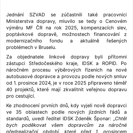
Jednání SZVAD se zúčastnili také pracovníci
Ministerstva dopravy, mluvilo se tedy o Cenovém
výměru MF ČR na rok 2025, kompenzacích slev,
poptávkové dopravě, možnostech financování z
modernizačního fondu a aktuálně řešených
problémech v Bruselu.
Za objednatele linkové dopravy byli přítomni
zástupci Středočeského kraje, IDSK a ROPID. Po
náročném procesu výběrových řízeních na nové
autobusové dopravce a provozu podle nových smluv
od 1. prosince 2024, je v roce 2025 připraveno téměř
40 projektů, které mají zkvalitnit veřejnou dopravu
pro cestující.
Ke zhodnocení prvních dnů, kdy vyjeli nově dopravci
ve 35 oblastech podle nových jízdních řádů a
standardů, uvedl ředitel IDSK Zdeněk Šponar: „
Chtěl
bych poděkovat všem dopravcům za náročné
předrealizační období, které před 1. prosincem