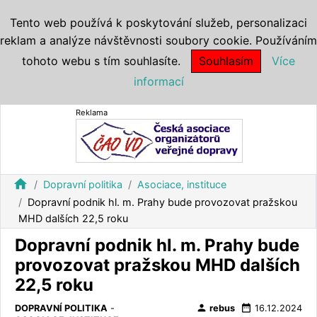
Tento web používá k poskytování služeb, personalizaci
reklam a analýze návštěvnosti soubory cookie. Používáním
tohoto webu s tím souhlasíte.
Souhlasím
Více
informací
Reklama
home
Dopravní politika
Asociace, instituce
Dopravní podnik hl. m. Prahy bude provozovat pražskou
MHD dalších 22,5 roku
Dopravní podnik hl. m. Prahy bude
provozovat pražskou MHD dalších
22,5 roku
person
date_range
DOPRAVNÍ POLITIKA
-
rebus
16.12.2024