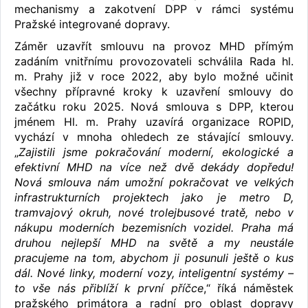
mechanismy a zakotvení DPP v rámci systému
Pražské integrované dopravy.
Záměr uzavřít smlouvu na provoz MHD přímým
zadáním vnitřnímu provozovateli schválila Rada hl.
m. Prahy již v roce 2022, aby bylo možné učinit
všechny přípravné kroky k uzavření smlouvy do
začátku roku 2025. Nová smlouva s DPP, kterou
jménem Hl. m. Prahy uzavírá organizace ROPID,
vychází v mnoha ohledech ze stávající smlouvy.
„
Zajistili jsme pokračování moderní, ekologické a
efektivní MHD na více než dvě dekády dopředu!
Nová smlouva nám umožní pokračovat ve velkých
infrastrukturních projektech jako je metro D,
tramvajový okruh, nové trolejbusové tratě, nebo v
nákupu moderních bezemisních vozidel. Praha má
druhou nejlepší MHD na světě a my neustále
pracujeme na tom, abychom ji posunuli ještě o kus
dál. Nové linky, moderní vozy, inteligentní systémy –
to vše nás přiblíží k první příčce
,“ říká náměstek
pražského primátora a radní pro oblast dopravy