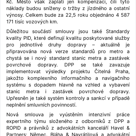
Kč. Město však zaplatí jen kompenzaci, čili tyto
náklady budou sníženy o tržby z jízdného a ostatní
výnosy. Celkem bude za 22,5 roku objednáno 4 587
171 tisíc vozových km.
Důležitou součástí smlouvy jsou také Standardy
kvality PID, které definují kvalitu poskytované služby
pro jednotlivé druhy dopravy – aktuálně je
připravována nová verze standardů pro metro a
chystá se i nový standard stanic metra a zastávek
povrchové dopravy. DPP se také zavazuje
implementovat výsledky projektu Čitelná Praha,
jakožto komplexního informačního a navigačního
systému s dopadem hlavně na vzhled a vybavení
stanic metra i zastávek povrchové dopravy.
Upřesněn je také systém kontroly a sankcí v případě
neplnění smluvních povinností.
Nová smlouva je vyústěním intenzivní práce
expertního týmu složeného z odborníků z DPP a
ROPID a právníků z advokátních kanceláří Havel &
Partners; Němec, Bláha & Navrátilová a advokátní