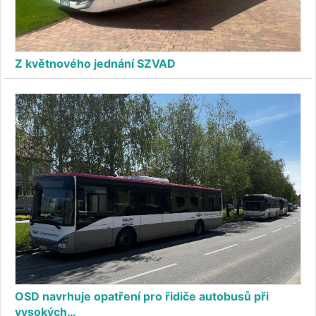
Z květnového jednání SZVAD
OSD navrhuje opatření pro řidiče autobusů při
vysokých…