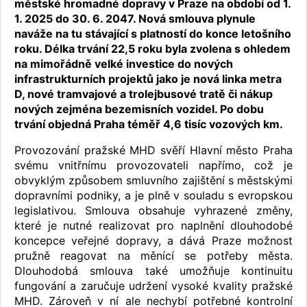
městské hromadné dopravy v Praze na období od 1.
1. 2025 do 30. 6. 2047. Nová smlouva plynule
naváže na tu stávající s platností do konce letošního
roku. Délka trvání 22,5 roku byla zvolena s ohledem
na mimořádně velké investice do nových
infrastrukturních projektů jako je nová linka metra
D, nové tramvajové a trolejbusové tratě či nákup
nových zejména bezemisních vozidel. Po dobu
trvání objedná Praha téměř 4,6 tisíc vozových km.
Provozování pražské MHD svěří Hlavní město Praha
svému vnitřnímu provozovateli napřímo, což je
obvyklým způsobem smluvního zajištění s městskými
dopravními podniky, a je plně v souladu s evropskou
legislativou. Smlouva obsahuje vyhrazené změny,
které je nutné realizovat pro naplnění dlouhodobé
koncepce veřejné dopravy, a dává Praze možnost
pružně reagovat na měnící se potřeby města.
Dlouhodobá smlouva také umožňuje kontinuitu
fungování a zaručuje udržení vysoké kvality pražské
MHD. Zároveň v ní ale nechybí potřebné kontrolní