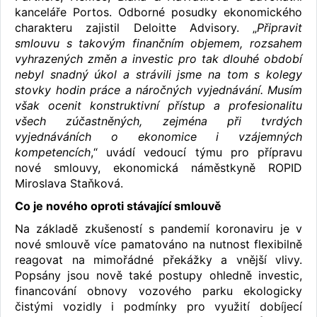
kanceláře Portos. Odborné posudky ekonomického
charakteru zajistil Deloitte Advisory. „
Připravit
smlouvu s takovým finančním objemem, rozsahem
vyhrazených změn a investic pro tak dlouhé období
nebyl snadný úkol a strávili jsme na tom s kolegy
stovky hodin práce a náročných vyjednávání. Musím
však ocenit konstruktivní přístup a profesionalitu
všech zúčastněných, zejména při tvrdých
vyjednáváních o ekonomice i vzájemných
kompetencích
,“ uvádí vedoucí týmu pro přípravu
nové smlouvy, ekonomická náměstkyně ROPID
Miroslava Staňková.
Co je nového oproti stávající smlouvě
Na základě zkušeností s pandemií koronaviru je v
nové smlouvě více pamatováno na nutnost flexibilně
reagovat na mimořádné překážky a vnější vlivy.
Popsány jsou nově také postupy ohledně investic,
financování obnovy vozového parku ekologicky
čistými vozidly i podmínky pro využití dobíjecí