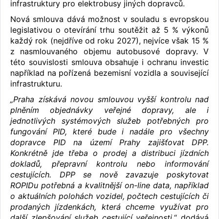
infrastruktury pro elektrobusy jiných dopravců.
Nová smlouva dává možnost v souladu s evropskou
legislativou o otevírání trhu soutěžit až 5 % výkonů
každý rok (nejdříve od roku 2027), nejvíce však 15 %
z nasmlouvaného objemu autobusové dopravy. V
této souvislosti smlouva obsahuje i ochranu investic
například na pořízená bezemisní vozidla a související
infrastrukturu.
„Praha získává novou smlouvou vyšší kontrolu nad
plněním objednávky veřejné dopravy, ale i
jednotlivých systémových služeb potřebných pro
fungování PID, které bude i nadále pro všechny
dopravce PID na území Prahy zajišťovat DPP.
Konkrétně jde třeba o prodej a distribuci jízdních
dokladů, přepravní kontrolu nebo informování
cestujících. DPP se nově zavazuje poskytovat
ROPIDu potřebná a kvalitnější on-line data, například
o aktuálních polohách vozidel, počtech cestujících či
prodaných jízdenkách, která chceme využívat pro
další zlepšování služeb cestující veřejnosti
,“ dodává