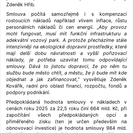
Zdeněk Hřib.
Smlouva počítá samozřejmě i s kompenzací
rostoucích nákladů například vlivem inflace, růstu
personálních nákladů či cen energií. „
Aby provoz
mohl fungovat, musí mít funkční infrastrukturu a
adekvátní vozový park. A protože přecházíme stále
intenzivněji na ekologické dopravní prostředky, které
mají delší dobu návratnosti a vyšší pořizovací
náklady, je potřeba uzavírat tomu odpovídající
smlouvy. Dává to jistotu dopravci, že po něm tu
službu bude město chtít, a městu, že ji bude mít kde
objednat a jak zafinancovat,
“ vysvětluje Zdeněk
Kovářík, radní pro oblast financí, rozpočtu, fondů a
podpory podnikání.
Předpokládaná hodnota smlouvy v nákladech v
cenách roku 2025 za 22,5 roku činí 664 mld. Kč, při
započítání všech předpokládaných opcí a
přiměřeného zisku (ten je určen především na
obnovovací investice) je hodnota smlouvy 984 mld.