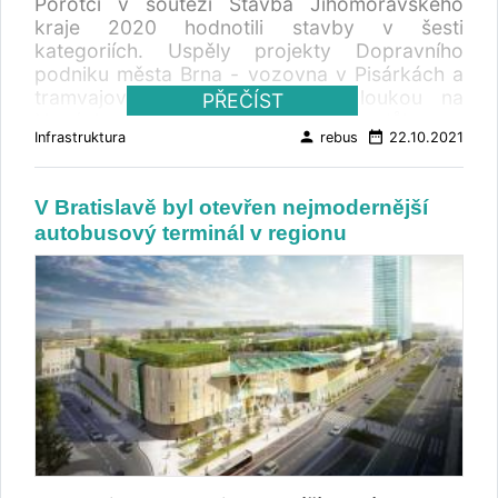
Porotci v soutěži Stavba Jihomoravského
uvedením nové generace VDL Citea přichází
Hanspaulka, Baba nebo Strahov trolejbusy již
kraje 2020 hodnotili stavby v šesti
také transformace organizace výroby. Montáž
v minulosti jezdily ,“ uvedl Jan Šurovský,
kategoriích. Uspěly projekty Dopravního
nové generace autobusů bude probíhat ve
místopředseda představenstva a technický
podniku města Brna - vozovna v Pisárkách a
dvou lokalitách, ve Valkenswaardu v
ředitel DPP – Povrch. Elektrifikace autobusové
tramvajová trať s květinovou loukou na
PŘEČÍST
Nizozemsku a právě v Roeselare v Belgii.
linky č. 131 Bořislavka – Hradčanská Pro
Nových sadech. „ Obě stavby jsou důkazem
Závod v Heerenveru sice nebude vyrábět
elektrifikaci autobusové linky č. 131 DPP
person
date_range
Infrastruktura
rebus
22.10.2021
toho, že i objekty sloužící pro provoz městské
autobusy, ale spolu s Van Wijnen se zaměří na
vybuduje trolejové vedení v celkové délce
hromadné dopravy mohou nejen plnit svůj
moduly pro výstavu bytů pod názvem VDL
zhruba osm kilometrů (měřeno jednostopě)
účel, ale i dobře vypadat. Rekonstrukci
Smart Spaces, což by mělo přispět k řešení
pokrývající cca 50 % délky trasy.
V Bratislavě byl otevřen nejmodernější
tramvajové trati na Nových sadech podpořilo
nedostatku bydlení v Nizozemsku. V průběhu
Zatrolejovaný bude úsek mezi zastávkami
autobusový terminál v regionu
město Brno investiční dotací ve výši 45,8
desetiletí v Heerenveenu vyrobili více než 13
Zelená a Bořislavka, z toho trolejové vedení v
milionů korun, která pokryla náklady na celý
000 asi 125 různých typů autobusů. VDL
úseku z ulice Na Pískách k terminálu
projekt. Těší mě, že tak město získalo 730
převzal závod v roce 1998 akvizí Berkhof
Bořislavka vznikne pouze v tomto směru. DPP
metrů nové trati a Nové sady díky zatravnění
Jonckheere Groep.
zároveň vybuduje krátkou odbočku
tramvajového pásu i daleko příjemnější
trolejového vedení do původní smyčky
atmosféru ,“ uvedla primátorka města Brna
Bořislavka v Kladenské ulici, která bude
Markéta Vaňková. „ Ocenění si velmi vážíme,
výhledově sloužit jak pro potřeby nabíjení
jedná se o mimořádný úspěch. V projektech
elektrobusů, které DPP do budoucna plánuje
jsme využili moderní postupy a technologie a
využívat na vybraných autobusových linkách,
k tomu přidali něco navíc – provedení, které
tak i pro příležitostný provoz historických
vzbuzuje zájem, vnáší do města jiskru a dělá
trolejbusů z Muzea MHD DPP ve Střešovicích.
jej ještě příjemnějším místem k žití. Tam, kde to