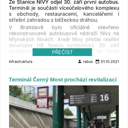
Ze Stanice NIVY odjel 30. září první autobus.
Napájení bude zajišťovat nová měnírna U
budou podmínky umožňovat, chceme v tomto
Terminál je součástí víceúčelového komplexu
Matěje, kterou DPP postaví v ulici Na
duchu pokračovat i nadále. Oba projekty se
s obchody, restauracemi, kancelářemi i
Šťáhlavce, přibližně v polovině délky trasy
mohly uskutečnit díky dotacím, které jsme
střešní zahradou s běžeckou dráhou.
trolejového vedení. Měnírna bude citlivě
obdrželi, v případě haly z Operačního
zasazena do okolního terénu tak, aby co
V Bratislavě bylo oficiálně otevřeno
programu Doprava a v případě Nových sadů
nejméně vizuálně rušila okolí. Bude proto
rekonstruované autobusové nádraží Nivy na
od města Brna ,“ řekl generální ředitel
zapuštěna do svahu a z pohledu od ulice Na
Mlynských Nivách. Areál Nivy předal realitní
Dopravního podniku města Brna Miloš
Míčánce nebude takřka vidět. Její okolí včetně
developer HB Reavis symbolicky 30. září
Havránek. Moderní hala denní očisty a
fasády bude v maximální možné míře
společnosti Slovak Lines, která ho bude
PŘEČÍST
denního ošetření v Pisárkách získala první
ozeleněno. „ Zatímco první novodobé
provozovat. Podle investora HB Reavis získala
místo v kategorii Průmyslové a technologické
person
date_range
trolejbusy vyjely v Praze 6 před rokem na
Infrastruktura
rebus
01.10.2021
slovenská metropole moderní autobusový
stavby. Dopravnímu podniku města Brna
letiště, příprava druhé linky přes Hanspaulku
terminál letištního typu s velkým nákupním
umožní kvalitnější očistu a údržbu tramvají,
byla složitější. Proto si velice vážíme jak
centrem, tržnicí a zelenou střechou a
také má větší kapacitu než předešlé prostory.
Terminál Černý Most prochází revitalizací
přístupu DPP, který se účastnil v posledních
sportovními a volnočasovými příležitostmi.
Stavba za 414 miliónů korun byla dokončena
letech několika veřejných projednání, tak
Stavební práce na 125 metrů vysoké
loni v létě okamžitě upoutala pozornost nejen
bychom chtěli poděkovat občanům
administrativní budově Nivy Tower byly
místních obyvatel, ale i médií, architektů a
Hanspaulky a Baby, že záměr na návrat
zahájeny v roce 2017. Víceúčelový projekt,
stavařů. Červený portál odkazuje na barvu
trolejbusů přijali. Víme, pohledem na jiné obce
navržený londýnskou architektonickou
města Brna, pyramidové hliníkové opláštění
a městské části, že to není samozřejmost.
kanceláří Benoy a bratislavským
pohlcuje hluk projíždějících tramvají a
Budoucí trolejbusový provoz přinese nejen
architektonickým studiem Siebert+Talaš,
prosklená část umožňuje pohled z ulice do
ekologičtější a modernější vozidla, ale také
nabízí 70 000 m2 prodejních prostor,
haly, kde se o vozy pečuje i v nočních