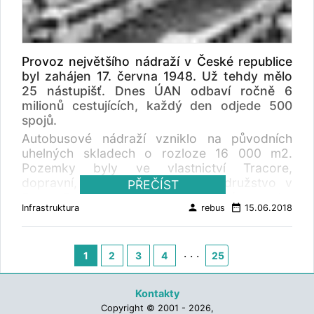
nebo výdejně jízdenek a každé čtyři minuty
sledují teplotu, vlhkost i prašnost. Na to může
správce budovy poměrně rychle reagovat
třeba tím, že údajům přizpůsobí vytápění.
Provoz největšího nádraží v České republice
Prostě ekologický provoz se vším všudy,
byl zahájen 17. června 1948. Už tehdy mělo
poskytující komfortnější zázemí cestujícím i
25 nástupišť. Dnes ÚAN odbaví ročně 6
odpočívajícícm řidičům. A také ukázkový
milionů cestujících, každý den odjede 500
chytrý dům, sloužící jako modelový projekt
spojů.
pro celý region. Do města ho přinesl tchaj-
Autobusové nádraží vzniklo na původních
wanský průmyslový gigant Tatung Co., který
uhelných skladech o rozloze 16 000 m2.
správní budovu nádraží vybavil na své
Pozemky byly ve vlastnictví Tracore,
náklady moderní technologií, zajišťující
dopravní, obchodní a reklamní družstvo v
PŘEČÍST
energeticky úsporný provoz. Stalo se tak i
Praze. Roku 1952 došlo k převedení pozemku
díky spolupráci dalších partnerů ojedinělého
person
date_range
Infrastruktura
rebus
15.06.2018
do vlastnictví ČSAD. V roce 1992 došlo k
projektu - dopravce ČSAD Autobusy České
privatizaci státního podniku ČSAD ÚAN Praha
Budějovice, energetické společností E. ON,
Florenc s.p. na akciovou společnost. V
Jihočeského kraje a města Písek. „Naše
. . .
současné době je autobusové nádraží
1
2
3
4
25
společnost se nebrání žádné nové technologii
vlastněno a provozováno soukromou
a zlepšení, i proto mě zaujalo, když Tatung
společností ČSAD Praha holding a.s. Při
sháněl v jižních Čechách budovu pro pilotní
Kontakty
otevření v roce 1948 bylo na autobusovém
instalaci svých technologií. Měla být v Písku,
Copyright © 2001 - 2026,