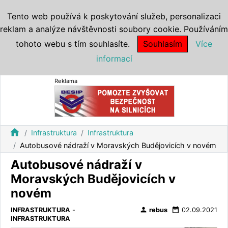
Tento web používá k poskytování služeb, personalizaci
reklam a analýze návštěvnosti soubory cookie. Používáním
tohoto webu s tím souhlasíte.
Souhlasím
Více
informací
Reklama
home
Infrastruktura
Infrastruktura
Autobusové nádraží v Moravských Budějovicích v novém
Autobusové nádraží v
Moravských Budějovicích v
novém
person
date_range
INFRASTRUKTURA
-
rebus
02.09.2021
INFRASTRUKTURA