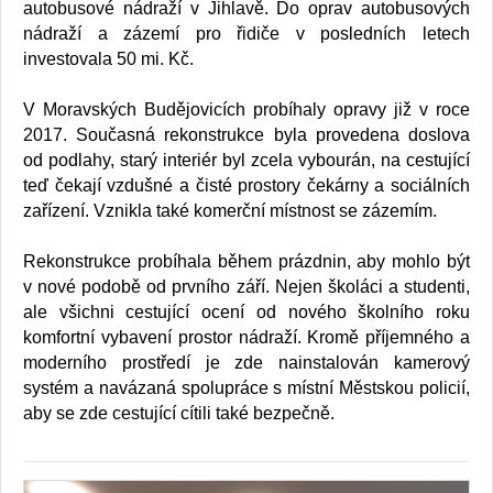
autobusové nádraží v Jihlavě. Do oprav autobusových
nádraží a zázemí pro řidiče v posledních letech
investovala 50 mi. Kč.
V Moravských Budějovicích probíhaly opravy již v roce
2017. Současná rekonstrukce byla provedena doslova
od podlahy, starý interiér byl zcela vybourán, na cestující
teď čekají vzdušné a čisté prostory čekárny a sociálních
zařízení. Vznikla také komerční místnost se zázemím.
Rekonstrukce probíhala během prázdnin, aby mohlo být
v nové podobě od prvního září. Nejen školáci a studenti,
ale všichni cestující ocení od nového školního roku
komfortní vybavení prostor nádraží. Kromě příjemného a
moderního prostředí je zde nainstalován kamerový
systém a navázaná spolupráce s místní Městskou policií,
aby se zde cestující cítili také bezpečně.