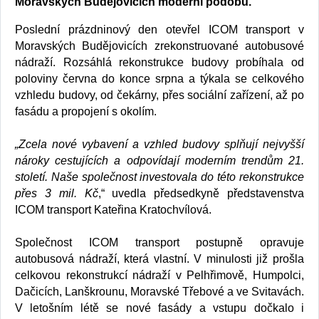
Moravských Budějovicích moderní podobu.
Poslední prázdninový den otevřel ICOM transport v
Moravských Budějovicích zrekonstruované autobusové
nádraží. Rozsáhlá rekonstrukce budovy probíhala od
poloviny června do konce srpna a týkala se celkového
vzhledu budovy, od čekárny, přes sociální zařízení, až po
fasádu a propojení s okolím.
„Zcela nové vybavení a vzhled budovy splňují nejvyšší
nároky cestujících a odpovídají moderním trendům 21.
století. Naše společnost investovala do této rekonstrukce
přes 3 mil. Kč
,“ uvedla předsedkyně představenstva
ICOM transport Kateřina Kratochvílová.
Společnost ICOM transport postupně opravuje
autobusová nádraží, která vlastní. V minulosti již prošla
celkovou rekonstrukcí nádraží v Pelhřimově, Humpolci,
Dačicích, Lanškrounu, Moravské Třebové a ve Svitavách.
V letošním létě se nové fasády a vstupu dočkalo i