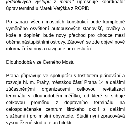
jednotlivých výstupů z metra
,“ upřesňuje koordinátor
úprav terminálu Marek Vetýška z ROPID.
Po sanaci všech mostních konstrukcí bude kompletně
vyměněno osvětlení autobusových stanovišť, lavičky a
koše a doplněn bude nový přechod pro chodce mezi
oběma nástupištními ostrovy. Zároveň se zde objeví nové
informační vitríny a navigace pro cestující.
Dlouhodobá vize Černého Mostu
Praha připravuje ve spolupráci s Institutem plánování a
rozvoje hl. m. Prahy, městskou částí Praha 14 a dalšími
zúčastněnými organizacemi celkovou revitalizaci
terminálu v dlouhodobém měřítku, od které si slibuje
celkovou proměnu z dopravního terminálu na
celospolečenské centrum širokého okolí s dalšími
službami i pro místní obyvatele. Studii nyní zpracovává
vysoutěžené studio re:architekti.