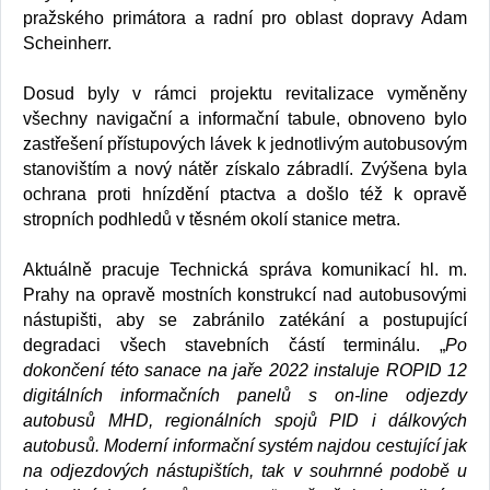
pražského primátora a radní pro oblast dopravy Adam
Scheinherr.
Dosud byly v rámci projektu revitalizace vyměněny
všechny navigační a informační tabule, obnoveno bylo
zastřešení přístupových lávek k jednotlivým autobusovým
stanovištím a nový nátěr získalo zábradlí. Zvýšena byla
ochrana proti hnízdění ptactva a došlo též k opravě
stropních podhledů v těsném okolí stanice metra.
Aktuálně pracuje Technická správa komunikací hl. m.
Prahy na opravě mostních konstrukcí nad autobusovými
nástupišti, aby se zabránilo zatékání a postupující
degradaci všech stavebních částí terminálu. „
Po
dokončení této sanace na jaře 2022 instaluje ROPID 12
digitálních informačních panelů s on-line odjezdy
autobusů MHD, regionálních spojů PID i dálkových
autobusů. Moderní informační systém najdou cestující jak
na odjezdových nástupištích, tak v souhrnné podobě u