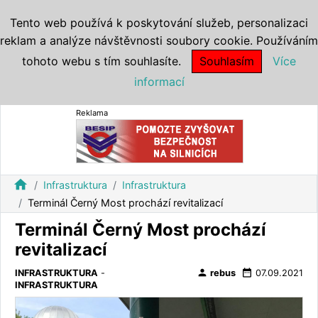
Tento web používá k poskytování služeb, personalizaci
reklam a analýze návštěvnosti soubory cookie. Používáním
tohoto webu s tím souhlasíte.
Souhlasím
Více
informací
Reklama
home
Infrastruktura
Infrastruktura
Terminál Černý Most prochází revitalizací
Terminál Černý Most prochází
revitalizací
person
date_range
INFRASTRUKTURA
-
rebus
07.09.2021
INFRASTRUKTURA