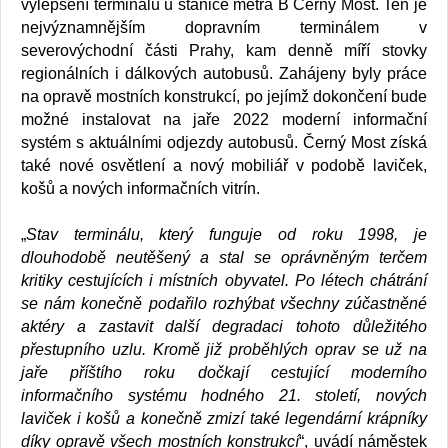
vylepšení terminálu u stanice metra B Černý Most. Ten je
nejvýznamnějším dopravním terminálem v
severovýchodní části Prahy, kam denně míří stovky
regionálních i dálkových autobusů. Zahájeny byly práce
na opravě mostních konstrukcí, po jejímž dokončení bude
možné instalovat na jaře 2022 moderní informační
systém s aktuálními odjezdy autobusů. Černý Most získá
také nové osvětlení a nový mobiliář v podobě laviček,
košů a nových informačních vitrín.
„
Stav terminálu, který funguje od roku 1998, je
dlouhodobě neutěšený a stal se oprávněným terčem
kritiky cestujících i místních obyvatel. Po létech chátrání
se nám konečně podařilo rozhýbat všechny zúčastněné
aktéry a zastavit další degradaci tohoto důležitého
přestupního uzlu. Kromě již proběhlých oprav se už na
jaře příštího roku dočkají cestující moderního
informačního systému hodného 21. století, nových
laviček i košů a konečně zmizí také legendární krápníky
díky opravě všech mostních konstrukcí
“, uvádí náměstek