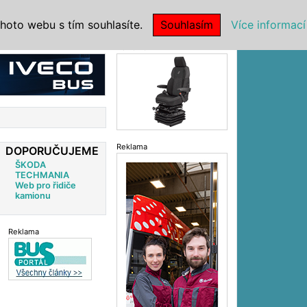
|
NSTITUCE
hoto webu s tím souhlasíte.
Souhlasím
Více informací
Reklama
Reklama
DOPORUČUJEME
ŠKODA
TECHMANIA
Web pro řidiče
kamionu
Reklama