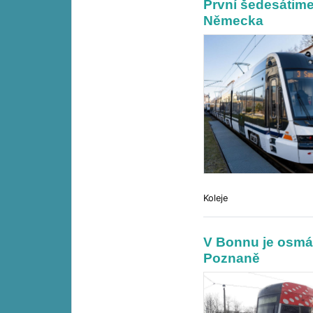
První šedesátime
Německa
Koleje
V Bonnu je osmá 
Poznaně