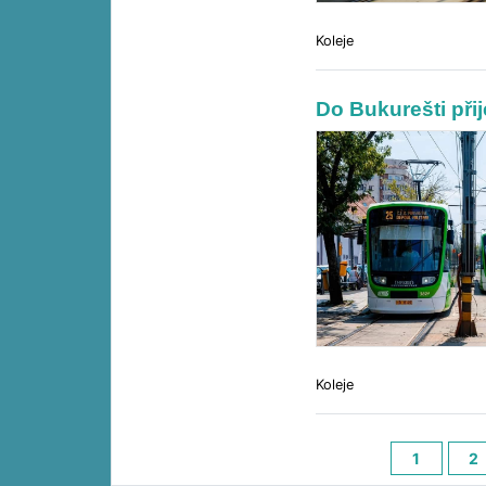
Koleje
Do Bukurešti přij
Koleje
1
2