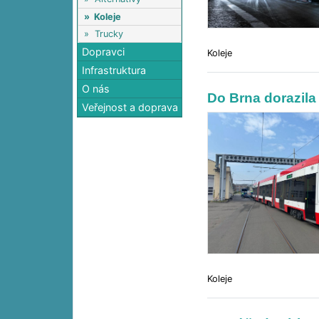
»
Koleje
»
Trucky
Dopravci
Koleje
Infrastruktura
O nás
Do Brna dorazila
Veřejnost a doprava
Koleje