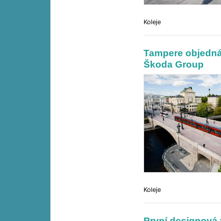
Koleje
Tampere objedná
Škoda Group
Koleje
První designová 