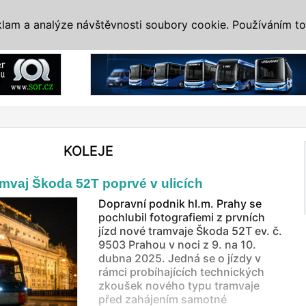
IS
ALTERNATIVY
VETERÁNI
SYSTÉMY
VELETRHY
AKCE
I
klam a analýze návštěvnosti soubory cookie. Používáním to
Reklama
KOLEJE
mvaj Škoda 52T poprvé v ulicích
Dopravní podnik hl.m. Prahy se
pochlubil fotografiemi z prvních
jízd nové tramvaje Škoda 52T ev. č.
9503 Prahou v noci z 9. na 10.
dubna 2025. Jedná se o jízdy v
rámci probíhajících technických
zkoušek nového typu tramvaje
před zahájením samotné