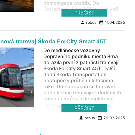
homologace vozidla. Do
Ústředních dílen DPP v Hostivaři
PŘEČÍST
první ŠKODA FORCITY PLUS
PRAHA 52T dorazila ve čtvrtek 3.
person
date_range
rebus
11.04.2025
dubna v pozdních večerních
hodinách .
 nová tramvaj Škoda ForCity Smart 45T
Do medlánecké vozovny
Dopravního podniku města Brna
dorazila první z patnácti tramvají
Škoda ForCity Smart 45T. Další
dodá Škoda Transportation
postupně v průběhu letošního
roku. Do budoucna si dopravní
podnik chce tramvaje z dodaných
komponentů sám kompletovat.
„ V Brně v tuto chvíli jezdí pět
PŘEČÍST
tramvají Škoda 45T, které se jak
provozně, tak z pohledu komfortu
person
date_range
rebus
26.03.2025
pro cestující velmi osvědčily. V
rámci modernizace vozového