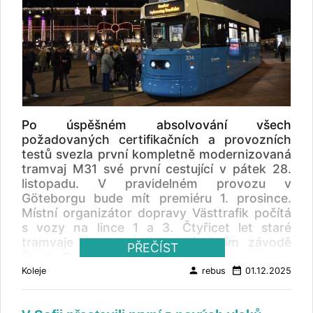
Po úspěšném absolvování všech
požadovaných certifikačních a provozních
testů svezla první kompletně modernizovaná
tramvaj M31 své první cestující v pátek 28.
listopadu. V pravidelném provozu v
Göteborgu bude mít premiéru 1. prosince.
Místní organizátor dopravy Västtrafik počítá
s vozy na lince 1 a 3. Čtyřicet let staré
tramvaje se renovují ve výrobním závodě
PŘEČÍST
Škoda Group v Ostravě.
person
date_range
Koleje
rebus
01.12.2025
„ Celý náš tým je hrdý na to, že můžeme vidět
první modernizovanou tramvaj M31 zde v
Göteborgu připravenou na provoz. Je to pro