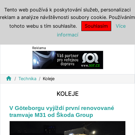
Tento web používá k poskytování služeb, personalizaci
reklam a analýze návštěvnosti soubory cookie. Používáním
tohoto webu s tím souhlasíte.
Souhlasím
Více
informací
Reklama
home
Technika
Koleje
KOLEJE
V Göteborgu vyjíždí první renovované
tramvaje M31 od Škoda Group