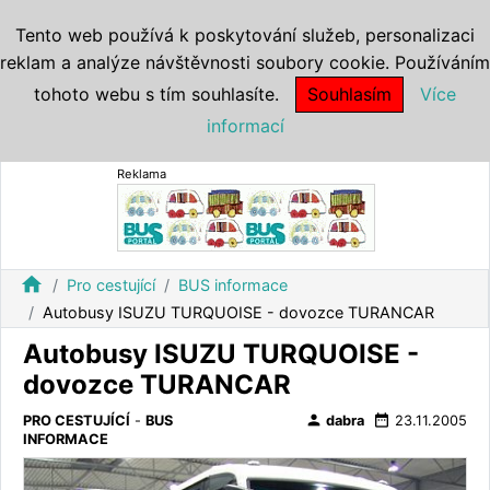
Tento web používá k poskytování služeb, personalizaci
reklam a analýze návštěvnosti soubory cookie. Používáním
tohoto webu s tím souhlasíte.
Souhlasím
Více
informací
Reklama
home
Pro cestující
BUS informace
Autobusy ISUZU TURQUOISE - dovozce TURANCAR
Autobusy ISUZU TURQUOISE -
dovozce TURANCAR
person
date_range
PRO CESTUJÍCÍ
-
BUS
dabra
23.11.2005
INFORMACE