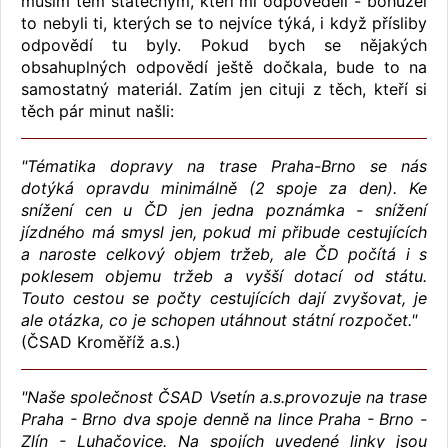
musím těm statečným, kteří mi odpověděli - bohužel
to nebyli ti, kterých se to nejvíce týká, i když přísliby
odpovědí tu byly. Pokud bych se nějakých
obsahuplných odpovědí ještě dočkala, bude to na
samostatný materiál. Zatím jen cituji z těch, kteří si
těch pár minut našli:
"Tématika dopravy na trase Praha-Brno se nás
dotýká opravdu minimálně (2 spoje za den). Ke
snížení cen u ČD jen jedna poznámka - snížení
jízdného má smysl jen, pokud mi přibude cestujících
a naroste celkový objem tržeb, ale ČD počítá i s
poklesem objemu tržeb a vyšší dotací od státu.
Touto cestou se počty cestujících dají zvyšovat, je
ale otázka, co je schopen utáhnout státní rozpočet."
(ČSAD Kroměříž a.s.)
"Naše společnost ČSAD Vsetín a.s.provozuje na trase
Praha - Brno dva spoje denně na lince Praha - Brno -
Zlín - Luhačovice. Na spojích uvedené linky jsou