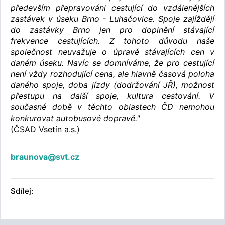
především přepravováni cestující do vzdálenějších
zastávek v úseku Brno - Luhačovice. Spoje zajíždějí
do zastávky Brno jen pro doplnění stávající
frekvence cestujících. Z tohoto důvodu naše
společnost neuvažuje o úpravě stávajících cen v
daném úseku. Navíc se domníváme, že pro cestující
není vždy rozhodující cena, ale hlavně časová poloha
daného spoje, doba jízdy (dodržování JŘ), možnost
přestupu na další spoje, kultura cestování. V
současné době v těchto oblastech ČD nemohou
konkurovat autobusové dopravě."
(ČSAD Vsetín a.s.)
braunova@svt.cz
Sdílej: