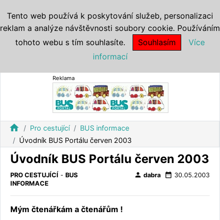
Tento web používá k poskytování služeb, personalizaci
reklam a analýze návštěvnosti soubory cookie. Používáním
tohoto webu s tím souhlasíte.
Souhlasím
Více
informací
Reklama
home
Pro cestující
BUS informace
Úvodník BUS Portálu červen 2003
Úvodník BUS Portálu červen 2003
person
date_range
PRO CESTUJÍCÍ
-
BUS
dabra
30.05.2003
INFORMACE
Mým čtenářkám a čtenářům !