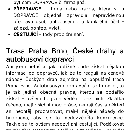
být sám DOPRAVCE či firma jiná.
PŘEPRAVCE
- firma nebo osoba, která si u
DOPRAVCE objedná zpravidla nepravidelnou
přepravu osob autobusem pro konkrétní účel -
zájezd, pohřeb, výlet.
CESTUJÍCÍ
- tady problém není.
Trasa Praha Brno, České dráhy a
autobusoví dopravci.
Ani jsem netušila, jak obtížné bude získat nějakou
informaci od dopravců, jak že to reagují na cenové
nápady Českých drah zejména na populární trase
Praha-Brno. Autobusovým dopravcům se to nelíbí, to
je tak jediná obecná pravda, kterou se podařilo
získat - ovšem to jsme věděli i bez nich. Zkrátka
řečeno, mají všichni moc práce, nemají čas a někteří
ani nechtějí prozrazovat, mají-li nějaké nápady do
budoucna, aby se to nedozvěděla konkurence.
Takhle se to ovšem nedozví ani cestující. Poděkovat