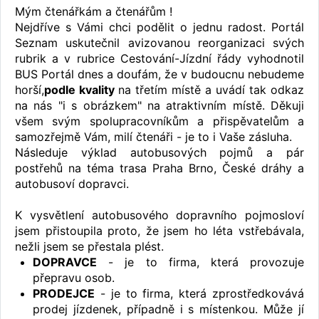
Mým čtenářkám a čtenářům !
Nejdříve s Vámi chci podělit o jednu radost. Portál
Seznam uskutečnil avizovanou reorganizaci svých
rubrik a v rubrice Cestování-Jízdní řády vyhodnotil
BUS Portál dnes a doufám, že v budoucnu nebudeme
horší,
podle kvality
na třetím místě a uvádí tak odkaz
na nás "i s obrázkem" na atraktivním místě. Děkuji
všem svým spolupracovníkům a přispěvatelům a
samozřejmě Vám, milí čtenáři - je to i Vaše zásluha.
Následuje výklad autobusových pojmů a pár
postřehů na téma trasa Praha Brno, České dráhy a
autobusoví dopravci.
K vysvětlení autobusového dopravního pojmosloví
jsem přistoupila proto, že jsem ho léta vstřebávala,
nežli jsem se přestala plést.
DOPRAVCE
- je to firma, která provozuje
přepravu osob.
PRODEJCE
- je to firma, která zprostředkovává
prodej jízdenek, případně i s místenkou. Může jí