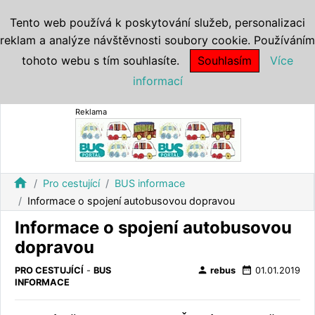
Tento web používá k poskytování služeb, personalizaci
reklam a analýze návštěvnosti soubory cookie. Používáním
tohoto webu s tím souhlasíte.
Souhlasím
Více
informací
Reklama
home
Pro cestující
BUS informace
Informace o spojení autobusovou dopravou
Informace o spojení autobusovou
dopravou
person
date_range
PRO CESTUJÍCÍ
-
BUS
rebus
01.01.2019
INFORMACE