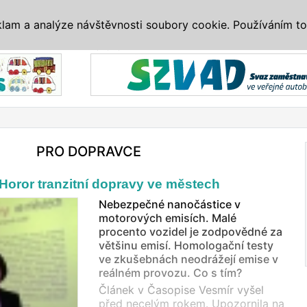
IS
ALTERNATIVY
VETERÁNI
SYSTÉMY
VELETRHY
AKCE
I
klam a analýze návštěvnosti soubory cookie. Používáním to
Reklama
PRO DOPRAVCE
Horor tranzitní dopravy ve městech
Nebezpečné nanočástice v
motorových emisích. Malé
procento vozidel je zodpovědné za
většinu emisí. Homologační testy
ve zkušebnách neodrážejí emise v
reálném provozu. Co s tím?
Článek v Časopise Vesmír vyšel
před necelým rokem. Upozornila na