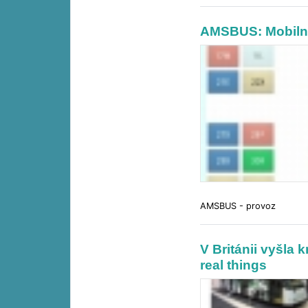
AMSBUS: Mobilní
AMSBUS - provoz
V Británii vyšla 
real things