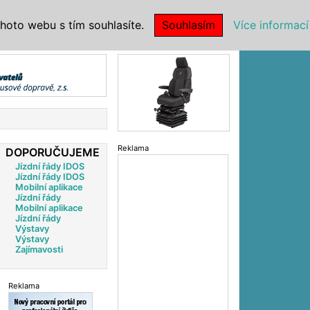
|
NSTITUCE
hoto webu s tím souhlasíte.
Souhlasím
Více informací
Reklama
Reklama
DOPORUČUJEME
Jízdní řády IDOS
Jízdní řády IDOS
Mobilní aplikace
Jízdní řády
Mobilní aplikace
Jízdní řády
Výstavy
Výstavy
Zajímavosti
Reklama