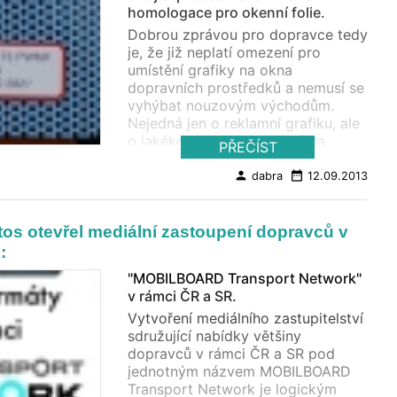
homologace pro okenní folie.
Dobrou zprávou pro dopravce tedy
je, že již neplatí omezení pro
umístění grafiky na okna
dopravních prostředků a nemusí se
vyhýbat nouzovým východům.
Nejedná jen o reklamní grafiku, ale
o jakékoli nápisy umístěné na
PŘEČÍST
nouzové východy – tedy i
samolepky EU, ROP, technické
person
date_range
dabra
12.09.2013
nálepky dopravce s tarify atd., vše
za předpokladu, že jsou splněny
podmínky nové legislativy. Je tedy
s otevřel mediální zastoupení dopravců v
nutno brát na zřetel zvýšené
:
nároky na realizaci. Dopravci musí
"MOBILBOARD Transport Network"
upozornit všechny zájemce o polep
v rámci ČR a SR.
oken na nové podmínky a
požadavky na materiál a
Vytvoření mediálního zastupitelství
dokumentaci. Tyto podmínky
sdružující nabídky většiny
mohou být pro každý typ vozu a
dopravců v rámci ČR a SR pod
město individuální. Každý vůz má
jednotným názvem MOBILBOARD
totiž jiný počet nouzových
Transport Network je logickým