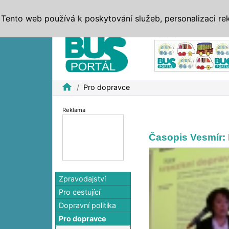
ZPRÁVY
JÍZDNÍ ŘÁDY
MHD, IDS
BUSY
SERV
Tento web používá k poskytování služeb, personalizaci re
Reklama
home
Pro dopravce
Reklama
Časopis Vesmír: 
Zpravodajství
Pro cestující
Dopravní politika
Pro dopravce