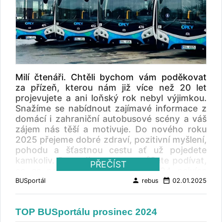
Milí čtenáři. Chtěli bychom vám poděkovat
za přízeň, kterou nám již více než 20 let
projevujete a ani loňský rok nebyl výjimkou.
Snažíme se nabídnout zajímavé informace z
domácí i zahraniční autobusové scény a váš
zájem nás těší a motivuje. Do nového roku
2025 přejeme dobré zdraví, pozitivní myšlení,
pohodu a šťastnou cestu ať už pojedete
kamkoliv. Pro zajímavost se můžete podívat,
PŘEČÍST
co se na Busportálu v roce 2024 nejvíce
četlo.
person
date_range
BUSportál
rebus
02.01.2025
TOP 2024: V Karlových Varech jezdí první
nové autobusy SOR Kraj Vysočina vysoutěžil
TOP BUSportálu prosinec 2024
dopravce pro všech osm oblastí SOR