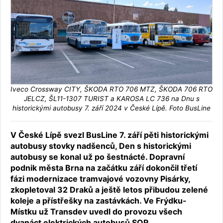
Iveco Crossway CITY, ŠKODA RTO 706 MTZ, ŠKODA 706 RTO
JELCZ, ŠL11-1307 TURIST a KAROSA LC 736 na Dnu s
historickými autobusy 7. září 2024 v České Lípě. Foto BusLine
V České Lípě svezl BusLine 7. září pěti historickými
autobusy stovky nadšenců, Den s historickými
autobusy se konal už po šestnácté. Dopravní
podnik města Brna na začátku září dokončil třetí
fázi modernizace tramvajové vozovny Pisárky,
zkopletoval 32 Draků a ještě letos přibudou zelené
koleje a přístřešky na zastávkách. Ve Frýdku-
Místku už Transdev uvedl do provozu všech
dvanáct elektrických autobusů SOR.