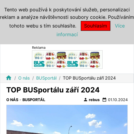
Tento web používá k poskytování služeb, personalizaci
reklam a analýze návštěvnosti soubory cookie. Používáním
tohoto webu s tím souhlasíte.
Souhlasím
Více
informací
Reklama
home
O nás
BUSportál
TOP BUSportálu září 2024
TOP BUSportálu září 2024
person
date_range
O NÁS
-
BUSPORTÁL
rebus
01.10.2024