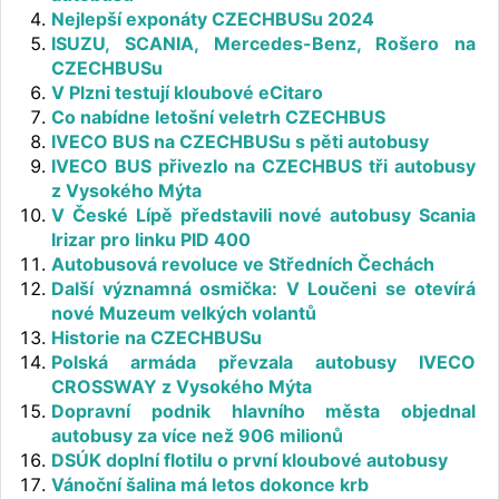
Nejlepší exponáty CZECHBUSu 2024
ISUZU, SCANIA, Mercedes-Benz, Rošero na
CZECHBUSu
V Plzni testují kloubové eCitaro
Co nabídne letošní veletrh CZECHBUS
IVECO BUS na CZECHBUSu s pěti autobusy
IVECO BUS přivezlo na CZECHBUS tři autobusy
z Vysokého Mýta
V České Lípě představili nové autobusy Scania
Irizar pro linku PID 400
Autobusová revoluce ve Středních Čechách
Další významná osmička: V Loučeni se otevírá
nové Muzeum velkých volantů
Historie na CZECHBUSu
Polská armáda převzala autobusy IVECO
CROSSWAY z Vysokého Mýta
Dopravní podnik hlavního města objednal
autobusy za více než 906 milionů
DSÚK doplní flotilu o první kloubové autobusy
Vánoční šalina má letos dokonce krb