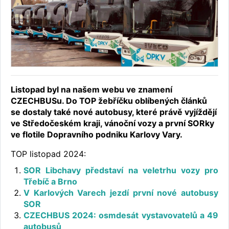
Listopad byl na našem webu ve znamení
CZECHBUSu. Do TOP žebříčku oblíbených článků
se dostaly také nové autobusy, které právě vyjíždějí
ve Středočeském kraji, vánoční vozy a první SORky
ve flotile Dopravního podniku Karlovy Vary.
TOP listopad 2024:
SOR Libchavy představí na veletrhu vozy pro
Třebíč a Brno
V Karlových Varech jezdí první nové autobusy
SOR
CZECHBUS 2024: osmdesát vystavovatelů a 49
autobusů