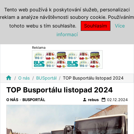
Tento web používá k poskytování služeb, personalizaci
reklam a analýze návštěvnosti soubory cookie. Používáním
tohoto webu s tím souhlasíte.
Souhlasím
Více
informací
Reklama
home
O nás
BUSportál
TOP Busportálu listopad 2024
TOP Busportálu listopad 2024
person
date_range
O NÁS
-
BUSPORTÁL
rebus
02.12.2024