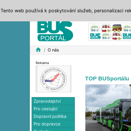
ZPRÁVY
JÍZDNÍ ŘÁDY
MHD, IDS
BUSY
SERV
Tento web používá k poskytování služeb, personalizaci re
Reklama
home
O nás
Reklama
TOP BUSportálu ř
Zpravodajství
Pro cestující
Dopravní politika
Pro dopravce