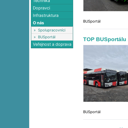
Technika
Dopravci
Infrastruktura
BUSportál
O nás
»
Spolupracovníci
»
BUSportál
TOP BUSportálu 
Veřejnost a doprava
BUSportál