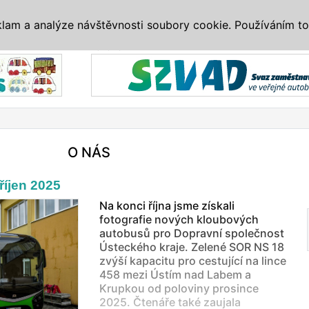
IS
ALTERNATIVY
VETERÁNI
SYSTÉMY
VELETRHY
AKCE
I
klam a analýze návštěvnosti soubory cookie. Používáním to
Reklama
O NÁS
íjen 2025
Na konci října jsme získali
fotografie nových kloubových
autobusů pro Dopravní společnost
Ústeckého kraje. Zelené SOR NS 18
zvýší kapacitu pro cestující na lince
458 mezi Ústím nad Labem a
Krupkou od poloviny prosince
2025. Čtenáře také zaujala