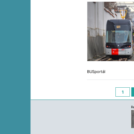
BUSportál
1
R