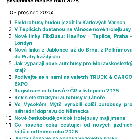
posledního měsíce roku 2025.
TOP prosinec 2025:
Elektrobusy budou jezdit i v Karlových Varech
V Teplicích dostanou na Vánoce nové trolejbusy
Nové linky FlixBusu: Havířov – Teplice, Praha –
Londýn
Nová linka z Jablonce až do Brna, z Pelhřimova
do Prahy každý den
Jak vypadají nové autobusy pro Moravskoslezký
kraj?
Podívejte se s námi na veletrh TRUCK & CARGO
EXPO
Registrace autobusů v ČR v listopadu 2025
Rok s elektrickými autobusy v Táboře
Ve Vysokém Mýtě vyrobili další autobusy pro
náhradní dopravu do Německa
Nové českobudějovické trolejbusy mají jména
Co nového čeká cestující od nových jízdních
řádů a od ledna roku 2025
Jihlavu čeká velká obnova vozového parku