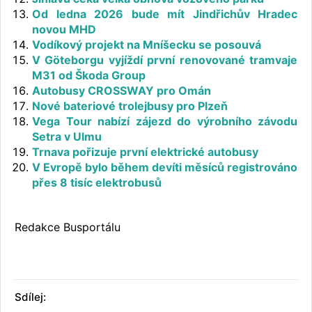
Od ledna 2026 bude mít Jindřichův Hradec
novou MHD
Vodíkový projekt na Mníšecku se posouvá
V Göteborgu vyjíždí první renovované tramvaje
M31 od Škoda Group
Autobusy CROSSWAY pro Omán
Nové bateriové trolejbusy pro Plzeň
Vega Tour nabízí zájezd do výrobního závodu
Setra v Ulmu
Trnava pořizuje první elektrické autobusy
V Evropě bylo během devíti měsíců registrováno
přes 8 tisíc elektrobusů
Redakce Busportálu
Sdílej: