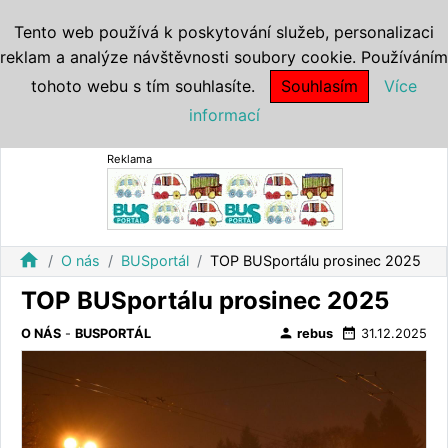
Tento web používá k poskytování služeb, personalizaci
reklam a analýze návštěvnosti soubory cookie. Používáním
tohoto webu s tím souhlasíte.
Souhlasím
Více
informací
Reklama
home
O nás
BUSportál
TOP BUSportálu prosinec 2025
TOP BUSportálu prosinec 2025
person
date_range
O NÁS
-
BUSPORTÁL
rebus
31.12.2025