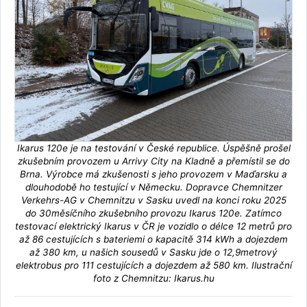
Ikarus 120e je na testování v České republice. Úspěšně prošel
zkušebním provozem u Arrivy City na Kladně a přemístil se do
Brna. Výrobce má zkušenosti s jeho provozem v Maďarsku a
dlouhodobě ho testující v Německu. Dopravce Chemnitzer
Verkehrs-AG v Chemnitzu v Sasku uvedl na konci roku 2025
do 30měsíčního zkušebního provozu Ikarus 120e. Zatímco
testovací elektrický Ikarus v ČR je vozidlo o délce 12 metrů pro
až 86 cestujících s bateriemi o kapacitě 314 kWh a dojezdem
až 380 km, u našich sousedů v Sasku jde o 12,9metrový
elektrobus pro 111 cestujících a dojezdem až 580 km. Ilustrační
foto z Chemnitzu: Ikarus.hu