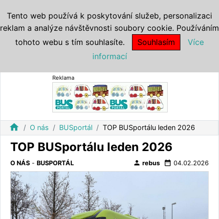
Tento web používá k poskytování služeb, personalizaci
reklam a analýze návštěvnosti soubory cookie. Používáním
tohoto webu s tím souhlasíte.
Souhlasím
Více
informací
Reklama
home
O nás
BUSportál
TOP BUSportálu leden 2026
TOP BUSportálu leden 2026
person
date_range
O NÁS
-
BUSPORTÁL
rebus
04.02.2026