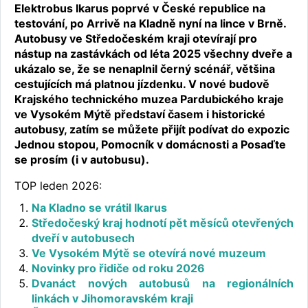
Elektrobus Ikarus poprvé v České republice na
testování, po Arrivě na Kladně nyní na lince v Brně.
Autobusy ve Středočeském kraji otevírají pro
nástup na zastávkách od léta 2025 všechny dveře a
ukázalo se, že se nenaplnil černý scénář, většina
cestujících má platnou jízdenku. V nové budově
Krajského technického muzea Pardubického kraje
ve Vysokém Mýtě představí časem i historické
autobusy, zatím se můžete přijít podívat do expozic
Jednou stopou, Pomocník v domácnosti a Posaďte
se prosím (i v autobusu).
TOP leden 2026:
Na Kladno se vrátil Ikarus
Středočeský kraj hodnotí pět měsíců otevřených
dveří v autobusech
Ve Vysokém Mýtě se otevírá nové muzeum
Novinky pro řidiče od roku 2026
Dvanáct nových autobusů na regionálních
linkách v Jihomoravském kraji