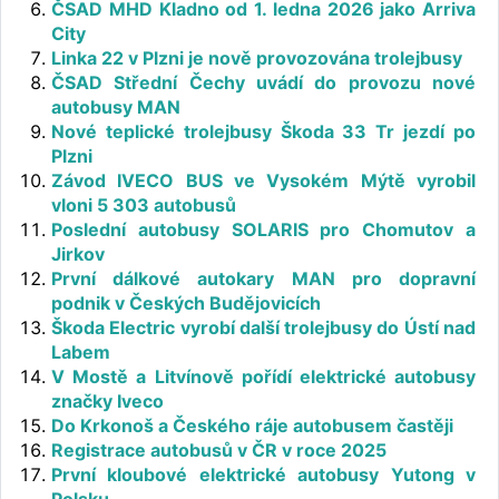
ČSAD MHD Kladno od 1. ledna 2026 jako Arriva
City
Linka 22 v Plzni je nově provozována trolejbusy
ČSAD Střední Čechy uvádí do provozu nové
autobusy MAN
Nové teplické trolejbusy Škoda 33 Tr jezdí po
Plzni
Závod IVECO BUS ve Vysokém Mýtě vyrobil
vloni 5 303 autobusů
Poslední autobusy SOLARIS pro Chomutov a
Jirkov
První dálkové autokary MAN pro dopravní
podnik v Českých Budějovicích
Škoda Electric vyrobí další trolejbusy do Ústí nad
Labem
V Mostě a Litvínově pořídí elektrické autobusy
značky Iveco
Do Krkonoš a Českého ráje autobusem častěji
Registrace autobusů v ČR v roce 2025
První kloubové elektrické autobusy Yutong v
Polsku