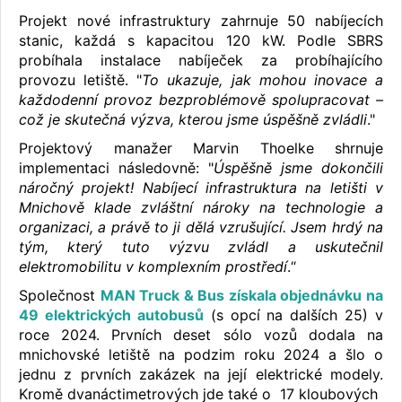
Projekt nové infrastruktury zahrnuje 50 nabíjecích
stanic, každá s kapacitou 120 kW. Podle SBRS
probíhala instalace nabíječek za probíhajícího
provozu letiště. "
To ukazuje, jak mohou inovace a
každodenní provoz bezproblémově spolupracovat –
což je skutečná výzva, kterou jsme úspěšně zvládli
."
Projektový manažer Marvin Thoelke shrnuje
implementaci následovně: "
Úspěšně jsme dokončili
náročný projekt! Nabíjecí infrastruktura na letišti v
Mnichově klade zvláštní nároky na technologie a
organizaci, a právě to ji dělá vzrušující. Jsem hrdý na
tým, který tuto výzvu zvládl a uskutečnil
elektromobilitu v komplexním prostředí
.“
Společnost
MAN Truck & Bus získala objednávku na
49 elektrických autobusů
(s opcí na dalších 25) v
roce 2024. Prvních deset sólo vozů dodala na
mnichovské letiště na podzim roku 2024 a šlo o
jednu z prvních zakázek na její elektrické modely.
Kromě dvanáctimetrových jde také o 17 kloubových