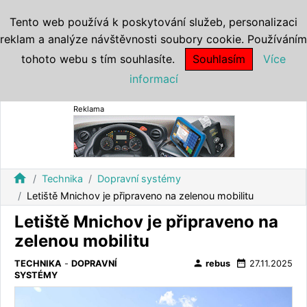
Tento web používá k poskytování služeb, personalizaci
reklam a analýze návštěvnosti soubory cookie. Používáním
tohoto webu s tím souhlasíte.
Souhlasím
Více
informací
Reklama
home
Technika
Dopravní systémy
Letiště Mnichov je připraveno na zelenou mobilitu
Letiště Mnichov je připraveno na
zelenou mobilitu
person
date_range
TECHNIKA
-
DOPRAVNÍ
rebus
27.11.2025
SYSTÉMY