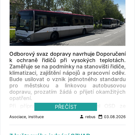
Odborový svaz dopravy navrhuje Doporučení
k ochraně řidičů při vysokých teplotách.
Zaměřuje se na podmínky na stanovišti řidiče,
klimatizaci, zajištění nápojů a pracovní oděv.
Bude usilovat o vznik jednotného standardu
pro městskou a linkovou autobusovou
dopravu, prozatím žádá o přijetí okamžitých
opatření.
Při přípravě doporučení vycházel OSD ze
PŘEČÍST
zkušeností řidičů z provozu a z vlastní ankety
person
date_range
Asociace, instituce
rebus
03.08.2026
mezi profesionálními řidiči městské, linkové,
zájezdové i nákladní dopravy. V anketě řidiči
upozorňovali především na přehřáté kabiny a