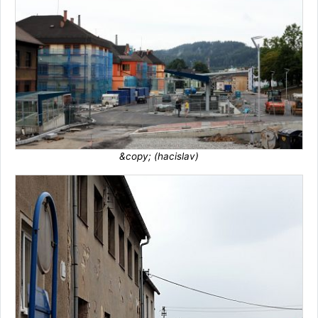
&copy; (hacislav)