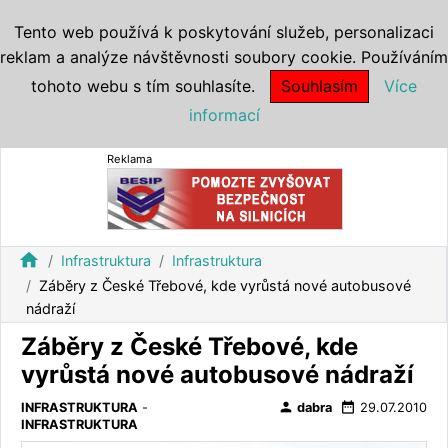
Tento web používá k poskytování služeb, personalizaci
reklam a analýze návštěvnosti soubory cookie. Používáním
tohoto webu s tím souhlasíte.
Souhlasím
Více
informací
Reklama
home
Infrastruktura
Infrastruktura
Záběry z České Třebové, kde vyrůstá nové autobusové
nádraží
Záběry z České Třebové, kde
vyrůstá nové autobusové nádraží
person
date_range
INFRASTRUKTURA
-
dabra
29.07.2010
INFRASTRUKTURA