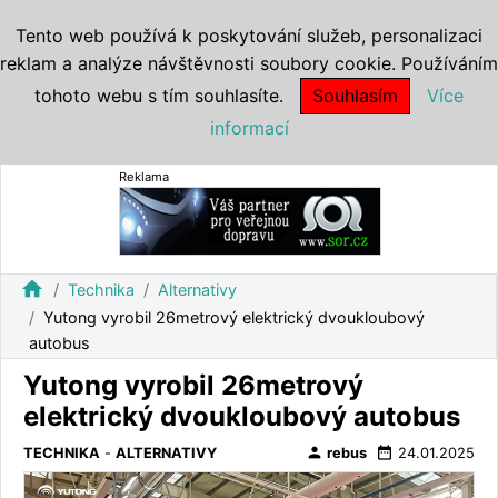
Tento web používá k poskytování služeb, personalizaci
reklam a analýze návštěvnosti soubory cookie. Používáním
tohoto webu s tím souhlasíte.
Souhlasím
Více
informací
Reklama
home
Technika
Alternativy
Yutong vyrobil 26metrový elektrický dvoukloubový
autobus
Yutong vyrobil 26metrový
elektrický dvoukloubový autobus
person
date_range
TECHNIKA
-
ALTERNATIVY
rebus
24.01.2025