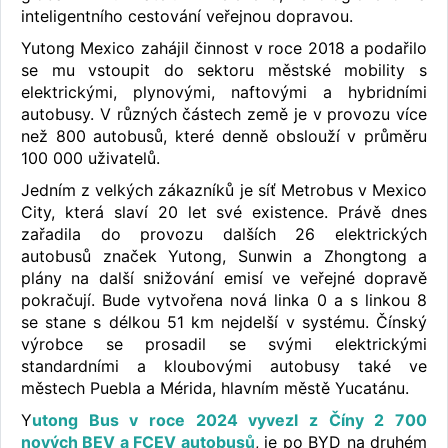
inteligentního cestování veřejnou dopravou.
Yutong Mexico zahájil činnost v roce 2018 a podařilo
se mu vstoupit do sektoru městské mobility s
elektrickými, plynovými, naftovými a hybridními
autobusy. V různých částech země je v provozu více
než 800 autobusů, které denně obslouží v průměru
100 000 uživatelů.
Jedním z velkých zákazníků je síť Metrobus v Mexico
City, která slaví 20 let své existence. Právě dnes
zařadila do provozu dalších 26 elektrických
autobusů značek Yutong, Sunwin a Zhongtong a
plány na další snižování emisí ve veřejné dopravě
pokračují. Bude vytvořena nová linka 0 a s linkou 8
se stane s délkou 51 km nejdelší v systému. Čínský
výrobce se prosadil se svými elektrickými
standardními a kloubovými autobusy také ve
městech Puebla a Mérida, hlavním městě Yucatánu.
Y
utong Bus v roce 2024 vyvezl z Číny 2 700
nových BEV a FCEV autobusů
, je po BYD na druhém