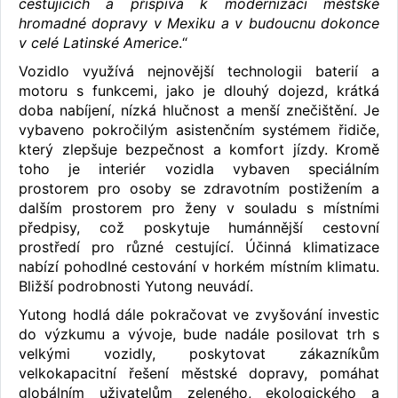
cestujících a přispívá k modernizaci městské
hromadné dopravy v Mexiku a v budoucnu dokonce
v celé Latinské Americe
.“
Vozidlo využívá nejnovější technologii baterií a
motoru s funkcemi, jako je dlouhý dojezd, krátká
doba nabíjení, nízká hlučnost a menší znečištění. Je
vybaveno pokročilým asistenčním systémem řidiče,
který zlepšuje bezpečnost a komfort jízdy. Kromě
toho je interiér vozidla vybaven speciálním
prostorem pro osoby se zdravotním postižením a
dalším prostorem pro ženy v souladu s místními
předpisy, což poskytuje humánnější cestovní
prostředí pro různé cestující. Účinná klimatizace
nabízí pohodlné cestování v horkém místním klimatu.
Bližší podrobnosti Yutong neuvádí.
Yutong hodlá dále pokračovat ve zvyšování investic
do výzkumu a vývoje, bude nadále posilovat trh s
velkými vozidly, poskytovat zákazníkům
velkokapacitní řešení městské dopravy, pomáhat
globálním uživatelům zeleného, ​​ekologického a