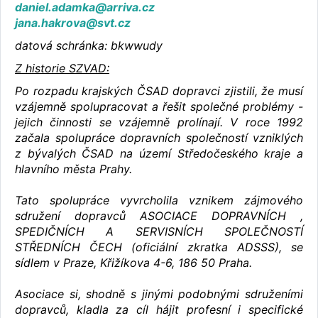
daniel.adamka@arriva.cz
jana.hakrova@svt.cz
datová schránka: bkwwudy
Z historie SZVAD:
Po rozpadu krajských ČSAD dopravci zjistili, že musí
vzájemně spolupracovat a řešit společné problémy -
jejich činnosti se vzájemně prolínají. V roce 1992
začala spolupráce dopravních společností vzniklých
z bývalých ČSAD na území Středočeského kraje a
hlavního města Prahy.
Tato spolupráce vyvrcholila vznikem zájmového
sdružení dopravců ASOCIACE DOPRAVNÍCH ,
SPEDIČNÍCH A SERVISNÍCH SPOLEČNOSTÍ
STŘEDNÍCH ČECH (oficiální zkratka ADSSS), se
sídlem v Praze, Křižíkova 4-6, 186 50 Praha.
Asociace si, shodně s jinými podobnými sdruženími
dopravců, kladla za cíl hájit profesní i specifické