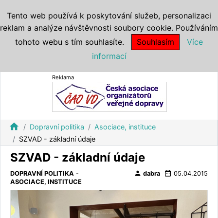
Tento web používá k poskytování služeb, personalizaci
reklam a analýze návštěvnosti soubory cookie. Používáním
tohoto webu s tím souhlasíte.
Souhlasím
Více
informací
Reklama
home
Dopravní politika
Asociace, instituce
SZVAD - základní údaje
SZVAD - základní údaje
person
date_range
DOPRAVNÍ POLITIKA
-
dabra
05.04.2015
ASOCIACE, INSTITUCE