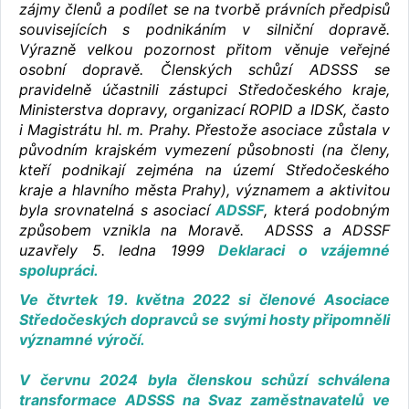
zájmy členů a podílet se na tvorbě právních předpisů
souvisejících s podnikáním v silniční dopravě.
Výrazně velkou pozornost přitom věnuje veřejné
osobní dopravě. Členských schůzí ADSSS se
pravidelně účastnili zástupci Středočeského kraje,
Ministerstva dopravy, organizací ROPID a IDSK, často
i Magistrátu hl. m. Prahy. Přestože asociace zůstala v
původním krajském vymezení působnosti (na členy,
kteří podnikají zejména na území Středočeského
kraje a hlavního města Prahy), významem a aktivitou
byla srovnatelná s asociací
ADSSF
, která podobným
způsobem vznikla na Moravě. ADSSS a ADSSF
uzavřely 5. ledna 1999
Deklaraci o vzájemné
spolupráci.
Ve čtvrtek 19. května 2022 si členové Asociace
Středočeských dopravců se svými hosty připomněli
významné výročí.
V červnu 2024 byla členskou schůzí schválena
transformace ADSSS na Svaz zaměstnavatelů ve