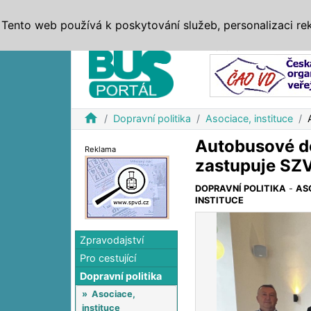
ZPRÁVY
JÍZDNÍ ŘÁDY
MHD, IDS
BUSY
SERV
Tento web používá k poskytování služeb, personalizaci re
Reklama
home
Dopravní politika
Asociace, instituce
Autobusové do
Reklama
zastupuje SZ
DOPRAVNÍ POLITIKA
-
AS
INSTITUCE
Zpravodajství
Pro cestující
Dopravní politika
»
Asociace,
instituce