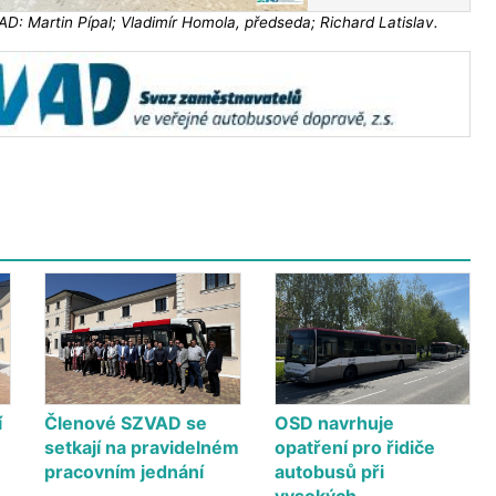
D: Martin Pípal; Vladimír Homola, předseda; Richard Latislav.
í
Členové SZVAD se
OSD navrhuje
setkají na pravidelném
opatření pro řidiče
pracovním jednání
autobusů při
vysokých…