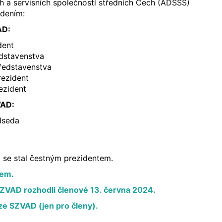
h a servisních společností středních Čech (ADSSS)
dením:
AD:
dent
edstavenstva
představenstva
rezident
ezident
VAD:
dseda
 se stal čestným prezidentem.
rem.
VAD rozhodli členové 13. června 2024.
ze SZVAD (jen pro členy).