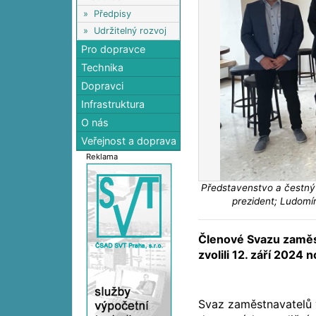
»
Předpisy
»
Udržitelný rozvoj
Pro dopravce
Technika
Dopravci
Infrastruktura
O nás
Veřejnost a doprava
Reklama
Představenstvo a čestný
prezident; Ludomí
Členové Svazu zaměs
zvolili 12. září 2024
Svaz zaměstnavatelů 