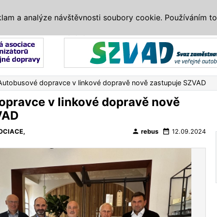
IS
ALTERNATIVY
VETERÁNI
SYSTÉMY
VELETRHY
AKCE
I
klam a analýze návštěvnosti soubory cookie. Používáním to
Reklama
Autobusové dopravce v linkové dopravě nově zastupuje SZVAD
pravce v linkové dopravě nově
VAD
person
date_range
OCIACE,
rebus
12.09.2024