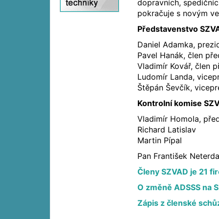
dopravních, spedičníc
pokračuje s novým ve
Představenstvo SZV
Daniel Adamka, prezi
Pavel Hanák, člen př
Vladimír Kovář, člen 
Ludomír Landa, vicep
Štěpán Ševčík, vicepr
Kontrolní komise SZ
Vladimír Homola, pře
Richard Latislav
Martin Pípal
Pan František Neterda
Členy SZVAD je 21 fi
O změně ADSSS na SZ
Zápis z členské schů