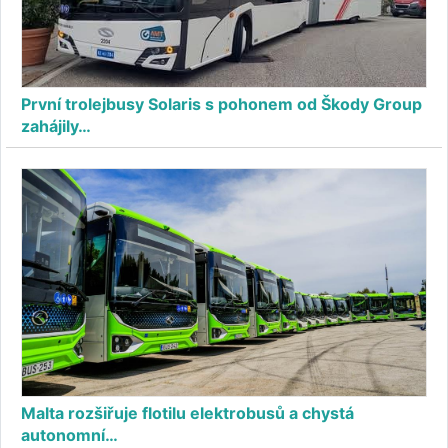
První trolejbusy Solaris s pohonem od Škody Group
zahájily…
Malta rozšiřuje flotilu elektrobusů a chystá
autonomní…