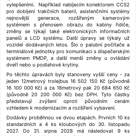
vylepšeními. Například nabíjecím konektorem CCS2
pro dobíjení trakčních baterií, asistenčními systémy
nejnovější generace, rozšířeným kamerovým
systémem s přenosem obrazu do kabiny řidiče,
změny se týkají také elektronických informačních
panelů a LCD systému. Další úpravy se týkaly už
vozidel dodávaných letos. Šlo o palubní počítače a
terminálové jednotky pro komunikaci s dispečerským
systémem PMDP, a další menší změny u ovládání
dveří nebo u podlahové krytiny.
Po těchto úpravách byly stanoveny vyšší ceny - za
jeden 12metrový trolejbus 16 502 150 Kč (původně
16 100 000 Kč) a za 18metrový pak 20 684 650 Kč
(původně 20 200 000 Kč) bez DPH. Tyto částky
představují zvýšení oproti původním cenám
vzhledem k modernizacím a rozšíření vybavení.
Dodávky proběhnou ve dvou etapách. Prvních 10 ks
standardních a 4 ks kloubových do 30. listopadu
2027. Do 31. srpna 2028 má následovat 9 ks