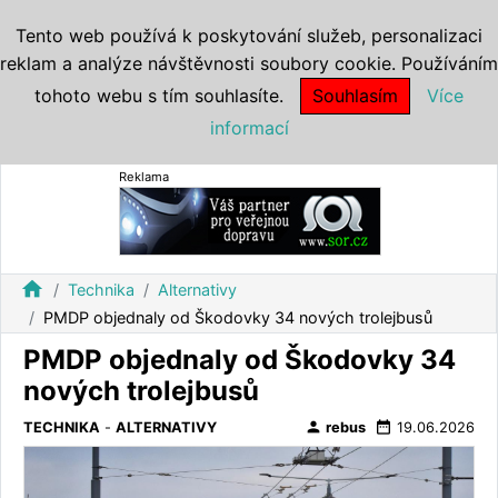
Tento web používá k poskytování služeb, personalizaci
reklam a analýze návštěvnosti soubory cookie. Používáním
tohoto webu s tím souhlasíte.
Souhlasím
Více
informací
Reklama
home
Technika
Alternativy
PMDP objednaly od Škodovky 34 nových trolejbusů
PMDP objednaly od Škodovky 34
nových trolejbusů
person
date_range
TECHNIKA
-
ALTERNATIVY
rebus
19.06.2026