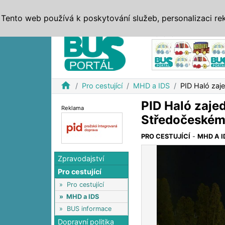
ZPRÁVY
JÍZDNÍ ŘÁDY
MHD, IDS
BUSY
SERV
Tento web používá k poskytování služeb, personalizaci re
Reklama
home
Pro cestující
MHD a IDS
PID Haló zaj
PID Haló zajed
Reklama
Středočeském 
PRO CESTUJÍCÍ
-
MHD A I
Zpravodajství
Pro cestující
»
Pro cestující
»
MHD a IDS
»
BUS informace
Dopravní politika