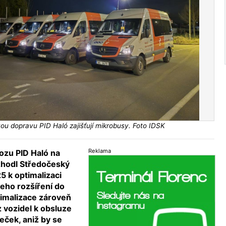
u dopravu PID Haló zajišťují mikrobusy. Foto IDSK
Reklama
ozu PID Haló na
hodl Středočeský
5 k optimalizaci
jeho rozšíření do
timalizace zároveň
 vozidel k obsluze
Peček, aniž by se