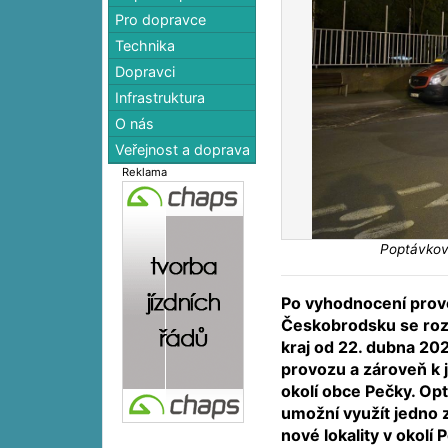
Pro dopravce
Technika
Dopravci
Infrastruktura
O nás
Veřejnost a doprava
Reklama
Poptávkovo
Po vyhodnocení prov
Českobrodsku se roz
kraj od 22. dubna 202
provozu a zároveň k 
okolí obce Pečky. Op
umožní využít jedno z
nové lokality v okolí 