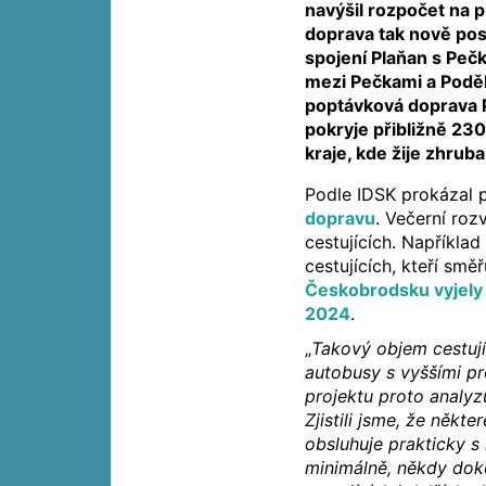
navýšil rozpočet na 
doprava tak nově posí
spojení Plaňan s Pečk
mezi Pečkami a Podě
poptávková doprava P
pokryje přibližně 2
kraje, kde žije zhrub
Podle IDSK prokázal p
dopravu
. Večerní roz
cestujících. Napříkl
cestujících, kteří smě
Českobrodsku vyjely 
2024
.
„
Takový objem cestují
autobusy s vyššími pr
projektu proto analy
Zjistili jsme, že někt
obsluhuje prakticky s
minimálně, někdy dok