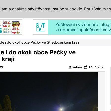
IS
ALTERNATIVY
VETERÁNI
SYSTÉMY
VELETRHY
AKCE
I
klam a analýze návštěvnosti soubory cookie. Používáním to
Reklama
ede i do okolí obce Pečky ve Středočeském kraji
e i do okolí obce Pečky ve
kraji
person
date_range
DS
rebus
17.04.2025