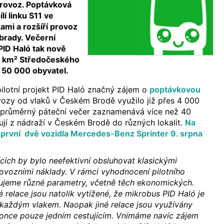
provoz. Poptávková
lí linku S11 ve
ami a rozšíří provoz
brady. Večerní
ID Haló tak nově
30 km² Středočeského
a 50 000 obyvatel.
ilotní projekt PID Haló značný zájem o
poptávkovou
vozy od vlaků v Českém Brodě využilo již přes 4 000
ad průměrný páteční večer zaznamenává více než 40
řují z nádraží v Českém Brodě do různých lokalit.
Na
první dvě vozidla Mercedes-Benz Sprinter 9. srpna
cích by bylo neefektivní obsluhovat klasickými
ovozními náklady. V rámci vyhodnocení pilotního
zujeme různé parametry, včetně těch ekonomických.
eré relace jsou natolik vytížené, že mikrobus PID Haló je
 každým vlakem. Naopak jiné relace jsou využívány
once pouze jedním cestujícím. Vnímáme navíc zájem