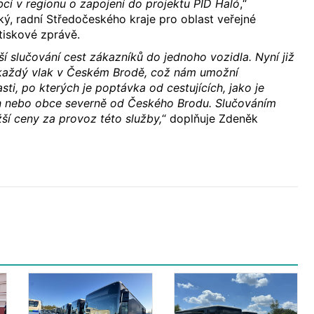
obcí v regionu o zapojení do projektu PID Haló
,“
ký, radní Středočeského kraje pro oblast veřejné
 tiskové zprávě.
ší slučování cest zákazníků do jednoho vozidla. Nyní již
každý vlak v Českém Brodě, což nám umožní
asti, po kterých je poptávka od cestujících, jako je
ín nebo obce severně od Českého Brodu. Slučováním
žší ceny za provoz této služby,
“ doplňuje Zdeněk