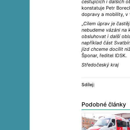
cestujících i dalších 
konstatuje Petr Borec
dopravy a mobility, v
„
Cílem úprav je častěj
nebudeme vázáni na 
obsluhovat i další obl
například část Svatb
jízd chceme docílit ni
Šponar, ředitel IDSK.
Středočeský kraj
Sdílej:
Podobné články