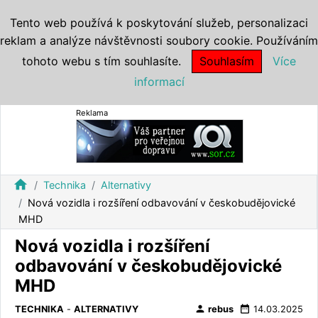
Tento web používá k poskytování služeb, personalizaci
reklam a analýze návštěvnosti soubory cookie. Používáním
tohoto webu s tím souhlasíte.
Souhlasím
Více
informací
Reklama
home
Technika
Alternativy
Nová vozidla i rozšíření odbavování v českobudějovické
MHD
Nová vozidla i rozšíření
odbavování v českobudějovické
MHD
person
date_range
TECHNIKA
-
ALTERNATIVY
rebus
14.03.2025