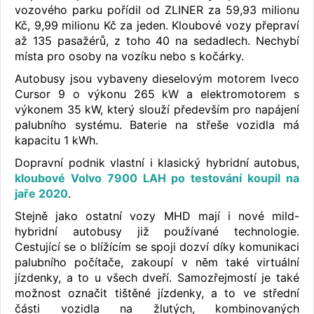
vozového parku pořídil od ZLINER za 59,93 milionu
Kč, 9,99 milionu Kč za jeden. Kloubové vozy přepraví
až 135 pasažérů, z toho 40 na sedadlech. Nechybí
místa pro osoby na vozíku nebo s kočárky.
Autobusy jsou vybaveny dieselovým motorem Iveco
Cursor 9 o výkonu 265 kW a elektromotorem s
výkonem 35 kW, který slouží především pro napájení
palubního systému. Baterie na střeše vozidla má
kapacitu 1 kWh.
Dopravní podnik vlastní i klasický hybridní autobus,
kloubové Volvo 7900 LAH po testování koupil na
jaře 2020
.
Stejně jako ostatní vozy MHD mají i nové mild-
hybridní autobusy již používané technologie.
Cestující se o blížícím se spoji dozví díky komunikaci
palubního počítače, zakoupí v něm také virtuální
jízdenky, a to u všech dveří. Samozřejmostí je také
možnost označit tištěné jízdenky, a to ve střední
části vozidla na žlutých, kombinovaných