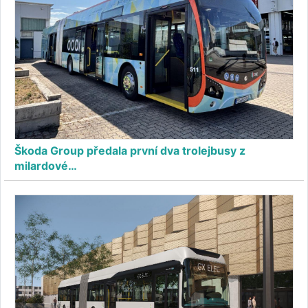
Škoda Group předala první dva trolejbusy z
milardové…