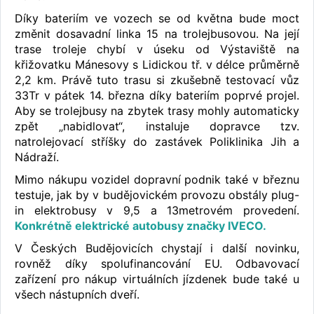
Díky bateriím ve vozech se od května bude moct
změnit dosavadní linka 15 na trolejbusovou. Na její
trase troleje chybí v úseku od Výstaviště na
křižovatku Mánesovy s Lidickou tř. v délce průměrně
2,2 km. Právě tuto trasu si zkušebně testovací vůz
33Tr v pátek 14. března díky bateriím poprvé projel.
Aby se trolejbusy na zbytek trasy mohly automaticky
zpět „nabidlovat“, instaluje dopravce tzv.
natrolejovací stříšky do zastávek Poliklinika Jih a
Nádraží.
Mimo nákupu vozidel dopravní podnik také v březnu
testuje, jak by v budějovickém provozu obstály plug-
in elektrobusy v 9,5 a 13metrovém provedení.
Konkrétně elektrické autobusy značky IVECO.
V Českých Budějovicích chystají i další novinku,
rovněž díky spolufinancování EU. Odbavovací
zařízení pro nákup virtuálních jízdenek bude také u
všech nástupních dveří.