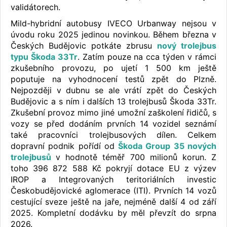
validátorech.
Mild-hybridní autobusy IVECO Urbanway nejsou v
úvodu roku 2025 jedinou novinkou. Během března v
Českých Budějovic potkáte zbrusu
nový trolejbus
typu Škoda 33Tr
. Zatím pouze na cca týden v rámci
zkušebního provozu, po ujetí 1 500 km ještě
poputuje na vyhodnocení testů zpět do Plzně.
Nejpozději v dubnu se ale vrátí zpět do Českých
Budějovic a s ním i dalších 13 trolejbusů Škoda 33Tr.
Zkušební provoz mimo jiné umožní zaškolení řidičů, s
vozy se před dodáním prvních 14 vozidel seznámí
také pracovníci trolejbusových dílen. Celkem
dopravní podnik pořídí od
Škoda Group 35 nových
trolejbusů
v hodnotě téměř 700 milionů korun. Z
toho 396 872 588 Kč pokryjí dotace EU z výzev
IROP a Integrovaných teritoriálních investic
Českobudějovické aglomerace (ITI). Prvních 14 vozů
cestující sveze ještě na jaře, nejméně další 4 od září
2025. Kompletní dodávku by měl převzít do srpna
2026.