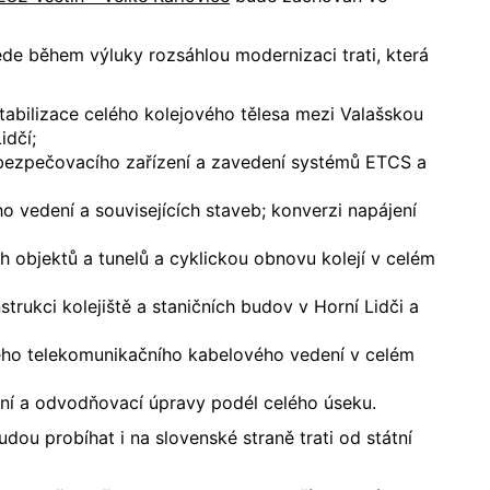
de během výluky rozsáhlou modernizaci trati, která
abilizace celého kolejového tělesa mezi Valašskou
idčí;
zpečovacího zařízení a zavedení systémů ETCS a
vedení a souvisejících staveb; konverzi napájení
bjektů a tunelů a cyklickou obnovu kolejí v celém
ukci kolejiště a staničních budov v Horní Lidči a
 telekomunikačního kabelového vedení v celém
í a odvodňovací úpravy podél celého úseku.
dou probíhat i na slovenské straně trati od státní