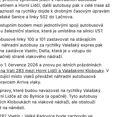
tínem a Horní Lidčí, další autobusy pak v celé trase až
vaznosti na rychlíky dojde k drobným časovým úpravám
lašské Senice a linky 502 do Lačnova.
řestupním bodem mezi jednotlivými spoji autobusová
 železniční stanice, která je umístěna na silnici I/57.
busové linky 100 a 101 zastavovat na stávajícím
 náhradní autobusy za rychlíky Valašský expres pak
na zastávce Vsetín, Delta, která je u vstupu do
ačné) straně vlakového nádraží.
o 1. července 2026 a znovu po letních prázdninách
 na trati 283 mezi Horní Lidčí a Valašskými Klobouky
. V
tující místo vlaků převážet náhradní autobusová
ravcem Arriva vlaky.
pravy, které budou navazovat na rychlíky Valašský
ní Lidče až do Bylnice (a opačně). Tyto autobusy
ch Kloboukách na vlakové nádraží, ale obslouží
ě na náměstí.
 282 Vsetín - Velké Karlovice
bude zachován ve