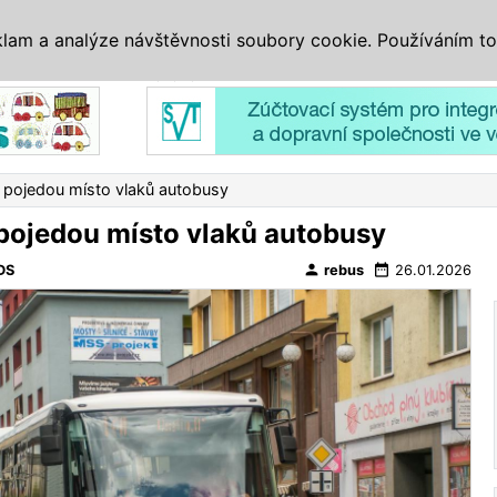
IS
ALTERNATIVY
VETERÁNI
SYSTÉMY
VELETRHY
AKCE
I
klam a analýze návštěvnosti soubory cookie. Používáním to
Reklama
 pojedou místo vlaků autobusy
pojedou místo vlaků autobusy
person
date_range
DS
rebus
26.01.2026