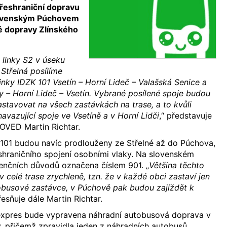
řeshraniční dopravu
slovenským Púchovem
é dopravy Zlínského
 linky S2 v úseku
 Střelná posílíme
inky IDZK 101 Vsetín – Horní Lideč – Valašská Senice a
 – Horní Lideč – Vsetín. Vybrané posílené spoje budou
stavovat na všech zastávkách na trase, a to kvůli
navazující spoje ve Vsetíně a v Horní Lidči
,“ představuje
KOVED Martin Richtar.
y 101 budou navíc prodlouženy ze Střelné až do Púchova,
shraničního spojení osobními vlaky. Na slovenském
cenčních důvodů označena číslem 901. „
Většina těchto
 celé trase zrychleně, tzn. že v každé obci zastaví jen
obusové zastávce, v Púchově pak budou zajíždět k
řesňuje dále Martin Richtar.
 expres bude vypravena náhradní autobusová doprava v
, přičemž zpravidla jeden z náhradních autobusů