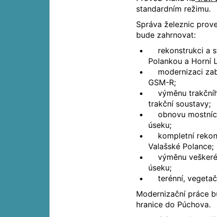
standardním režimu.
Správa železnic prove
bude zahrnovat:
rekonstrukci a st
Polankou a Horní L
modernizaci zabe
GSM-R;
výměnu trakčního 
trakční soustavy;
obnovu mostních o
úseku;
kompletní rekonstr
Valašské Polance;
výměnu veškerého
úseku;
terénní, vegetačn
Modernizační práce bu
hranice do Púchova.