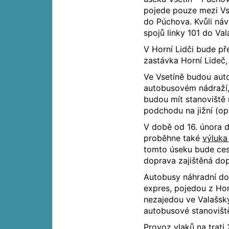
pojede pouze mezi Vse
do Púchova. Kvůli ná
spojů linky 101 do Va
V Horní Lidči bude p
zastávka Horní Lideč, u
Ve Vsetíně budou auto
autobusovém nádraží,
budou mít stanoviště 
podchodu na jižní (op
V době od 16. února d
proběhne také
výluka
tomto úseku bude ces
doprava zajištěná dop
Autobusy náhradní do
expres, pojedou z Hor
nezajedou ve Valašský
autobusové stanovišt
Provoz vlaků na
trati