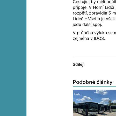
Cestující by měli počí
přípoje. V Horní Lidč
rozpětí, zpravidla 5 
Lideč – Vsetín je vš
jede další spoj.
V průběhu výluku se m
zejména v IDOS.
Sdílej:
Podobné články