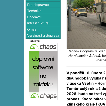
Pro dopravce
Technika
Dopravci
Infrastruktura
O nás
Veřejnost a doprava
Reklama
Jedním z dopravců, kteří 
Horní Lideč – Střelná, b
včetně
V pondělí 16. února 
dlouhodobá výluka na 
v úseku Vsetín – Horn
Téměř celý rok, až d
2026, bude na trati 
provoz. Koordinátor 
Zlínského kraje (KOVE