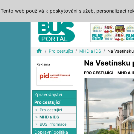
ZPRÁVY
JÍZDNÍ ŘÁDY
MHD, IDS
BUSY
SERV
Tento web používá k poskytování služeb, personalizaci re
Reklama
home
Pro cestující
MHD a IDS
Na Vsetínsku
Na Vsetínsku 
Reklama
PRO CESTUJÍCÍ
-
MHD A I
Zpravodajství
Pro cestující
»
Pro cestující
»
MHD a IDS
»
BUS informace
Dopravní politika