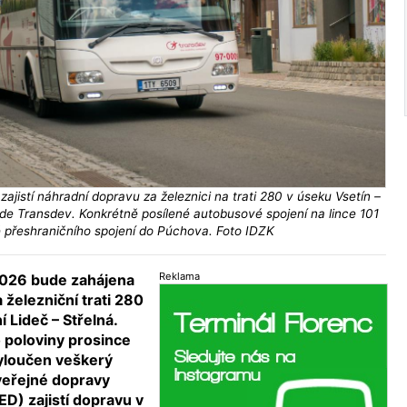
zajistí náhradní dopravu za železnici na trati 280 v úseku Vsetín –
ude Transdev. Konkrétně posílené autobusové spojení na lince 101
 přeshraničního spojení do Púchova. Foto IDZK
Reklama
2026 bude zahájena
železniční trati 280
í Lideč – Střelná.
o poloviny prosince
vyloučen veškerý
veřejné dopravy
D) zajistí dopravu v