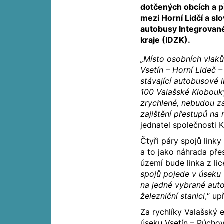
dotčených obcích a p
mezi Horní Lidčí a 
autobusy Integrovan
kraje (IDZK).
„Místo osobních vlaků
Vsetín – Horní Lideč –
stávající autobusové l
100 Valašské Klobouky
zrychlené, nebudou za
zajištění přestupů na 
jednatel společnosti 
Čtyři páry spojů link
a to jako náhrada pře
území bude linka z li
spojů pojede v úseku v
na jedné vybrané aut
železniční stanici
,“ up
Za rychlíky Valašský
úseku Vsetín – Púchov