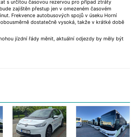
tat s určitou časovou rezervou pro případ ztráty
i bude zajištěn přestup jen v omezeném časovém
minut. Frekvence autobusových spojů v úseku Horní
ak obousměrně dostatečně vysoká, takže v krátké době
ohou jízdní řády měnit, aktuální odjezdy by měly být