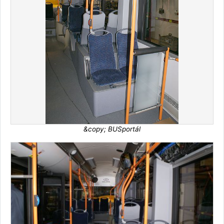
&copy; BUSportál