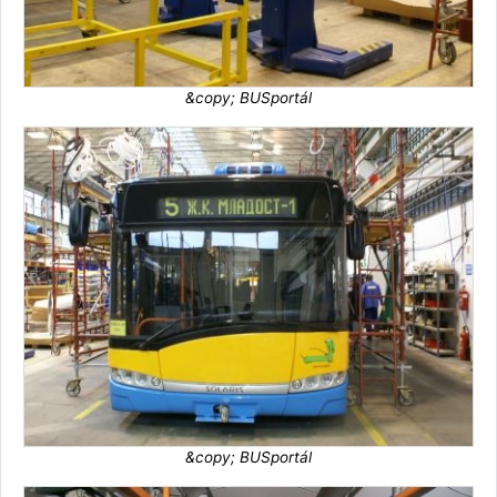
&copy; BUSportál
&copy; BUSportál