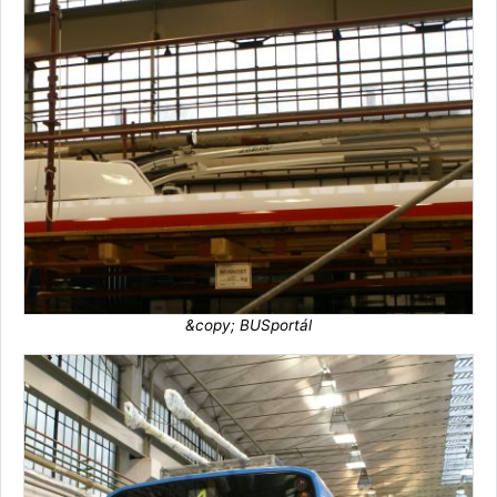
&copy; BUSportál