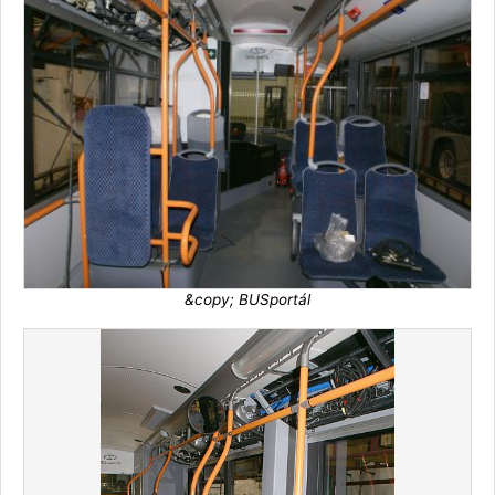
&copy; BUSportál