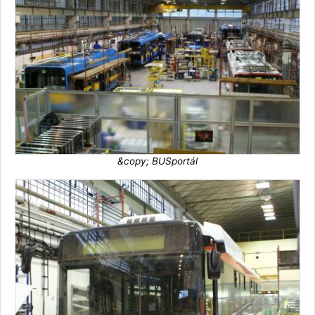
&copy; BUSportál