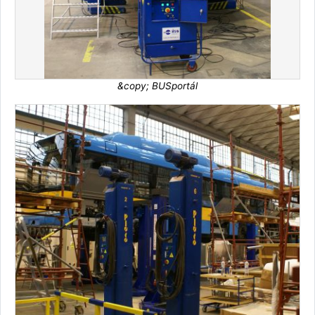
&copy; BUSportál