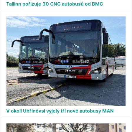
Tallinn pořizuje 30 CNG autobusů od BMC
V okolí Uhříněvsi vyjely tři nové autobusy MAN