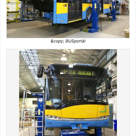
&copy; BUSportál