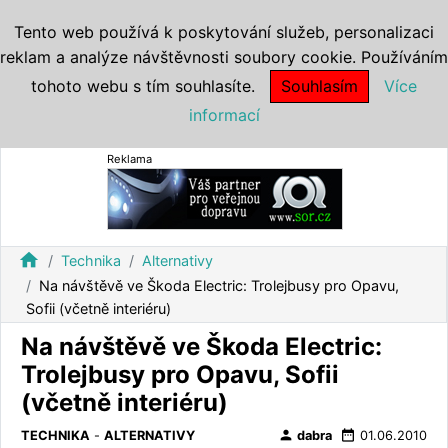
Tento web používá k poskytování služeb, personalizaci
reklam a analýze návštěvnosti soubory cookie. Používáním
tohoto webu s tím souhlasíte.
Souhlasím
Více
informací
Reklama
home
Technika
Alternativy
Na návštěvě ve Škoda Electric: Trolejbusy pro Opavu,
Sofii (včetně interiéru)
Na návštěvě ve Škoda Electric:
Trolejbusy pro Opavu, Sofii
(včetně interiéru)
person
date_range
TECHNIKA
-
ALTERNATIVY
dabra
01.06.2010