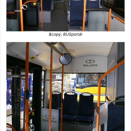
&copy; BUSportál