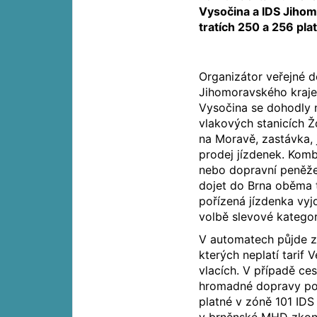
Vysočina a IDS Jihom
tratích 250 a 256 pla
Organizátor veřejné 
Jihomoravského kraje
Vysočina se dohodly 
vlakových stanicích 
na Moravě, zastávka, 
prodej jízdenek. Komb
nebo dopravní peněže
dojet do Brna oběma t
pořízená jízdenka vyj
volbě slevové kategor
V automatech půjde za
kterých neplatí tarif
vlacích. V případě ces
hromadné dopravy po 
platné v zóně 101 IDS