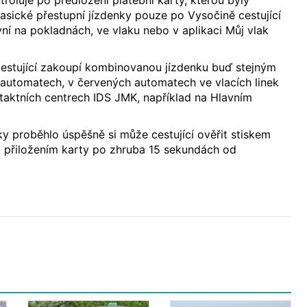
oluje po předložení platební karty, kterou byly
lasické přestupní jízdenky pouze po Vysočině cestující
yní na pokladnách, ve vlaku nebo v aplikaci Můj vlak
cestující zakoupí kombinovanou jízdenku buď stejným
automatech, v červených automatech ve vlacích linek
taktních centrech IDS JMK, například na Hlavním
y proběhlo úspěšně si může cestující ověřit stiskem
 a přiložením karty po zhruba 15 sekundách od