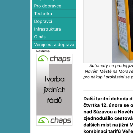
Pro dopravce
Technika
Dopravci
Infrastruktura
O nás
Veřejnost a doprava
Reklama
Automaty na prodej jí
Novém Městě na Moravě. D
pro nákup i prokázání se 
Další tarifní dohoda 
čtvrtka 12. února se
nad Sázavou a Nové
zjednodušilo cestová
dalších míst na jižní 
kombinaci tarifů Veř