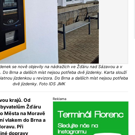
zdenek se nově objevily na nádražích ve Žďáru nad Sázavou a v
o Brna a dalších míst nejsou potřeba dvě jízdenky. Karta slouží
platnou jízdenkou u revizora. Do Brna a dalších míst nejsou potřeba
dvě jízdenky. Foto IDS JMK
Reklama
dvou krajů. Od
 obyvatelům Žďáru
ho Města na Moravě
ní vlakem do Brna a
Moravu. Při
ejné dopravy