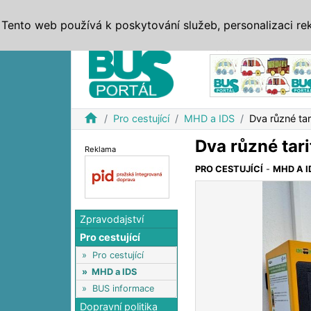
ZPRÁVY
JÍZDNÍ ŘÁDY
MHD, IDS
BUSY
SERV
Tento web používá k poskytování služeb, personalizaci re
Reklama
home
Pro cestující
MHD a IDS
Dva různé tar
Dva různé tari
Reklama
PRO CESTUJÍCÍ
-
MHD A I
Zpravodajství
Pro cestující
»
Pro cestující
»
MHD a IDS
»
BUS informace
Dopravní politika