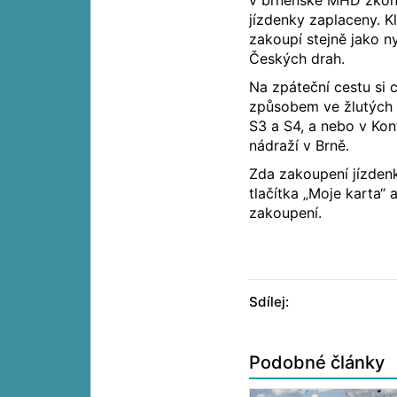
v brněnské MHD zkontr
jízdenky zaplaceny. K
zakoupí stejně jako n
Českých drah.
Na zpáteční cestu si 
způsobem ve žlutých 
S3 a S4, a nebo v Kon
nádraží v Brně.
Zda zakoupení jízdenk
tlačítka „Moje karta“
zakoupení.
Sdílej:
Podobné články