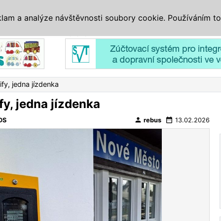
IS
ALTERNATIVY
VETERÁNI
SYSTÉMY
VELETRHY
AKCE
I
klam a analýze návštěvnosti soubory cookie. Používáním to
Reklama
ify, jedna jízdenka
fy, jedna jízdenka
person
date_range
DS
rebus
13.02.2026