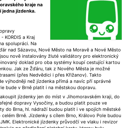
oravského kraje na
tí jedna jízdenka.
dopravy
 - KORDIS a Kraj
na spolupráci. Na
Žďár nad Sázavou, Nové Město na Moravě a Nové Město
jsou nově instalovány žluté validátory pro elektronický
inovaný doklad pro oba systémy koupí cestující kartou
nkou. Jak ze Žďáru, tak z Nového Města je možné
rasami (přes Nedvědici i přes Křižanov). Takto
de výhodněji než jízdenka přímá a navíc pří správné
ie bude v Brně platit i na městskou dopravu.
koupit jízdenky jen do míst v Jihomoravském kraji, do
 Veřejné dopravy Vysočiny, a budou platit pouze ve
ty do Brna, hl. nádraží budou platit i ve spojích městské
celém Brně. Jízdenky s cílem Brno, Královo Pole budou
 JMK. Elektronické jízdenky průvodčí ve vlaku i revizor