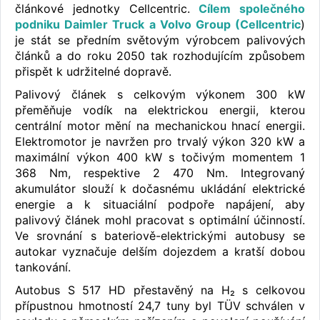
článkové jednotky Cellcentric.
Cílem společného
podniku Daimler Truck a Volvo Group (Cellcentric
)
je stát se předním světovým výrobcem palivových
článků a do roku 2050 tak rozhodujícím způsobem
přispět k udržitelné dopravě.
Palivový článek s celkovým výkonem 300 kW
přeměňuje vodík na elektrickou energii, kterou
centrální motor mění na mechanickou hnací energii.
Elektromotor je navržen pro trvalý výkon 320 kW a
maximální výkon 400 kW s točivým momentem 1
368 Nm, respektive 2 470 Nm. Integrovaný
akumulátor slouží k dočasnému ukládání elektrické
energie a k situaciální podpoře napájení, aby
palivový článek mohl pracovat s optimální účinností.
Ve srovnání s bateriově-elektrickými autobusy se
autokar vyznačuje delším dojezdem a kratší dobou
tankování.
Autobus S 517 HD přestavěný na H₂ s celkovou
přípustnou hmotností 24,7 tuny byl TÜV schválen v