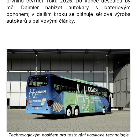
prvního čtvrtletí roku 2025. Do konce desetiletí by
měl Daimler nabízet autokary s bateriovým
pohonem; v dalším kroku se plánuje sériová výroba
autokarů s palivovými články.
Technologickým nosičem pro testování vodíkové technologie