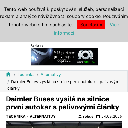
Tento web používá k poskytování služeb, personalizaci
reklam a analýze návštěvnosti soubory cookie. Používáním
tohoto webu s tím souhlasíte.
Souhlasím
Více
informací
Reklama
home
Technika
Alternativy
Daimler Buses vysílá na silnice první autokar s palivovými
články
Daimler Buses vysílá na silnice
první autokar s palivovými články
person
date_range
TECHNIKA
-
ALTERNATIVY
rebus
24.09.2025