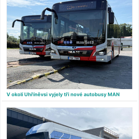
V okolí Uhříněvsi vyjely tři nové autobusy MAN