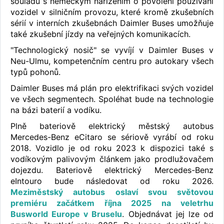
souladu s německým nařízením o povolení používání
vozidel v silničním provozu, které kromě zkušebních
sérií v interních zkušebnách Daimler Buses umožňuje
také zkušební jízdy na veřejných komunikacích.
"Technologický nosič" se vyvíjí v Daimler Buses v
Neu-Ulmu, kompetenčním centru pro autokary všech
typů pohonů.
Daimler Buses má plán pro elektrifikaci svých vozidel
ve všech segmentech. Spoléhat bude na technologie
na bázi baterií a vodíku.
Plně bateriově elektrický městský autobus
Mercedes-Benz eCitaro se sériově vyrábí od roku
2018. Vozidlo je od roku 2023 k dispozici také s
vodíkovým palivovým článkem jako prodlužovačem
dojezdu. Bateriově elektrický Mercedes-Benz
eIntouro bude následovat od roku 2026.
Meziměstský autobus oslaví svou světovou
premiéru začátkem října 2025 na veletrhu
Busworld Europe v Bruselu
. Objednávat jej lze od