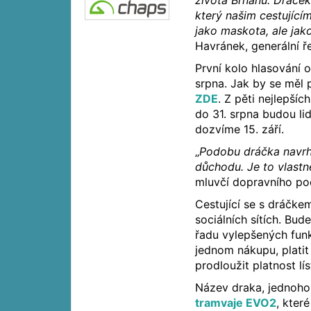
života Brňanů. Dráček
který našim cestujícím
jako maskota, ale ja
Havránek, generální ř
První kolo hlasování o
srpna. Jak by se měl
ZDE
. Z pěti nejlepší
do 31. srpna budou li
dozvíme 15. září.
„
Podobu dráčka navrh
důchodu. Je to vlastn
mluvčí dopravního po
Cestující se s dráčk
sociálních sítích. Bud
řadu vylepšených funk
jednom nákupu, platit
prodloužit platnost lís
Název draka, jednoh
tramvaje EVO2
, kter