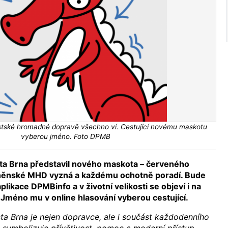
tské hromadné dopravě všechno ví. Cestující novému maskotu
vyberou jméno. Foto DPMB
ta Brna představil nového maskota – červeného
brněnské MHD vyzná a každému ochotně poradí. Bude
plikace DPMBinfo a v životní velikosti se objeví i na
 Jméno mu v online hlasování vyberou cestující.
a Brna je nejen dopravce, ale i součást každodenního