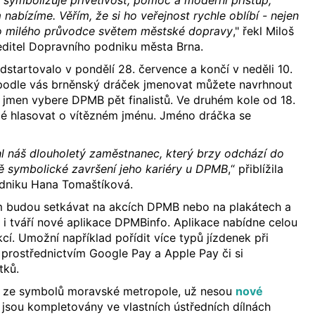
 symbolizuje přívětivost, pomoc a moderní přístup,
 nabízíme. Věřím, že si ho veřejnost rychle oblíbí - nejen
ko milého průvodce světem městské dopravy
," řekl Miloš
editel Dopravního podniku města Brna.
dstartovalo v pondělí 28. července a končí v neděli 10.
 podle vás brněnský dráček jmenovat můžete navrhnout
ch jmen vybere DPMB pět finalistů. Ve druhém kole od 18.
dé hlasovat o vítězném jménu. Jméno dráčka se
l náš dlouholetý zaměstnanec, který brzy odchází do
ě symbolické završení jeho kariéry u DPMB
,“ přiblížila
dniku Hana Tomaštíková.
em budou setkávat na akcích DPMB nebo na plakátech a
e i tváří nové aplikace DPMBinfo. Aplikace nabídne celou
cí. Umožní například pořídit více typů jízdenek při
 prostřednictvím Google Pay a Apple Pay či si
tků.
o ze symbolů moravské metropole, už nesou
nové
é jsou kompletovány ve vlastních ústředních dílnách