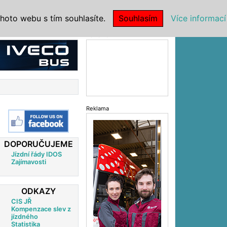
|
NSTITUCE
hoto webu s tím souhlasíte.
Souhlasím
Více informací
Reklama
Reklama
DOPORUČUJEME
Jízdní řády IDOS
Zajímavosti
ODKAZY
CIS JŘ
Kompenzace slev z
jízdného
Statistika