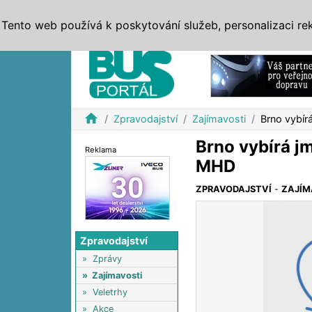
ZPRÁVY
JÍZDNÍ ŘÁDY
MHD, IDS
BUSY
SERV
Tento web používá k poskytování služeb, personalizaci re
Reklama
home
Zpravodajství
Zajímavosti
Brno vybí
Brno vybírá j
Reklama
MHD
ZPRAVODAJSTVÍ
-
ZAJÍM
Zpravodajství
»
Zprávy
»
Zajímavosti
»
Veletrhy
»
Akce