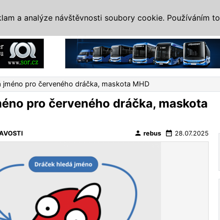
IS
ALTERNATIVY
VETERÁNI
SYSTÉMY
VELETRHY
AKCE
I
klam a analýze návštěvnosti soubory cookie. Používáním to
Reklama
rá jméno pro červeného dráčka, maskota MHD
méno pro červeného dráčka, maskota
person
date_range
AVOSTI
rebus
28.07.2025