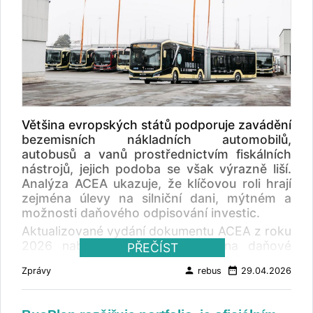
Většina evropských států podporuje zavádění
bezemisních nákladních automobilů,
autobusů a vanů prostřednictvím fiskálních
nástrojů, jejich podoba se však výrazně liší.
Analýza ACEA ukazuje, že klíčovou roli hrají
zejména úlevy na silniční dani, mýtném a
možnosti daňového odpisování investic.
Aktualizované vydání dokumentu ACEA z roku
2026 nabízí komplexní pohled na daňové
PŘEČÍST
výhody a pobídky pro pořízení užitkových
person
date_range
Zprávy
rebus
29.04.2026
vozidel s nulovými emisem - nákladní
automobily, autobusy a vany - a infrastrukturu
pro nabíjení/doplňování vodíku v EU, na