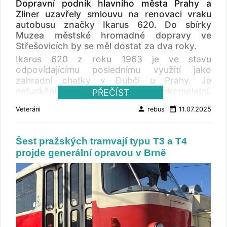
Dopravní podnik hlavního města Prahy a
Zliner uzavřely smlouvu na renovaci vraku
autobusu značky Ikarus 620. Do sbírky
Muzea městské hromadné dopravy ve
Střešovicích by se měl dostat za dva roky.
Ikarus 620 z roku 1963 je ve stavu
odpovídajícímu poslednímu využití jako
zahradní chatky v Dubči u Prahy. Je
nefunkční, zkorodovaný a nekompletní.
PŘEČÍST
Karosérie ale není podle dopravního podniku v
person
date_range
Veteráni
rebus
11.07.2025
nejhorším stavu. Chybí oboje dveře pro
cestující, přední maska, motor, sedadla, a další
vybavení. Jako částečný zdroj dílů k renovaci
Šest pražských tramvají typu T3 a T4
je určen vrak linkového autobusu Ikarus 630
projde generální opravou v Brně
stejného roku výroby. Autobus by měl být
uveden do původního stavu, pouze s
drobnými provozními úpravami. Náhradní
nedostupné díly a součástky nemají působit
rušivě a musí se přibližovat originálnímu
provedení. Má být plně funkční a odpovídat
požadavkům pro přihlášení do registru