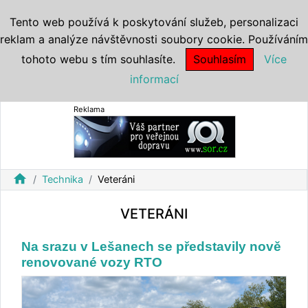
Tento web používá k poskytování služeb, personalizaci
reklam a analýze návštěvnosti soubory cookie. Používáním
tohoto webu s tím souhlasíte.
Souhlasím
Více
informací
Reklama
home
Technika
Veteráni
VETERÁNI
Na srazu v Lešanech se představily nově
renovované vozy RTO