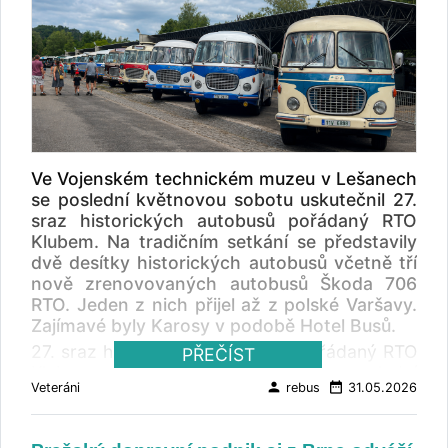
Ve Vojenském technickém muzeu v Lešanech
se poslední květnovou sobotu uskutečnil 27.
sraz historických autobusů pořádaný RTO
Klubem. Na tradičním setkání se představily
dvě desítky historických autobusů včetně tří
nově zrenovovaných autobusů Škoda 706
RTO. Jeden z nich přijel až z polské Varšavy.
Zajímavé byly Karosy v podobě Hotel Busů.
27. sraz historických autobusů, pořádaný RTO
PŘEČÍST
Klubem, proběhl už tradičně poslední
person
date_range
Veteráni
rebus
31.05.2026
květnovou sobotu ve Vojenském technickém
muzeu v Lešanech. Autobusy se brzy ráno
setkaly na ploše parkoviště na Konopišti. Po