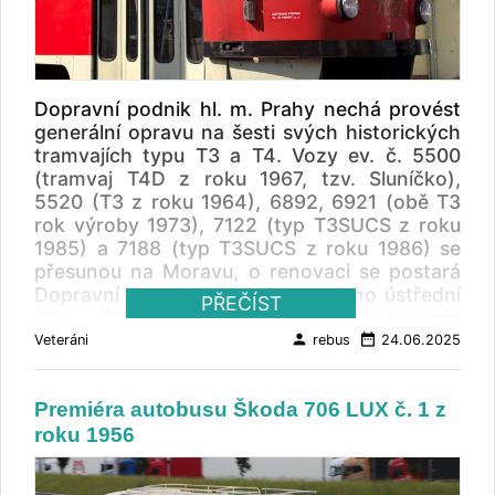
historických vozidel a provozovaní na
pozemních komunikacích. Hlavně vzhledem k
nedostupnosti náhradních dílů tak bude
renovace náročná. Zliner má na opravu vozu
2 roky, stát bude 11,9 mil. Kč bez DPH.
Dopravní podnik hl. m. Prahy nechá provést
Dopravní podnik Prahy obdržel 40 městských
generální opravu na šesti svých historických
autobusů Ikarus 620 na konci roku 1963,
tramvajích typu T3 a T4. Vozy ev. č. 5500
tento konkrétní vůz v Praze však nikdy
(tramvaj T4D z roku 1967, tzv. Sluníčko),
nejezdil. Ve sbírce Muzea MHD bude
5520 (T3 z roku 1964), 6892, 6921 (obě T3
zastupovat tovární provedení těchto vozů v
rok výroby 1973), 7122 (typ T3SUCS z roku
Praze.
1985) a 7188 (typ T3SUCS z roku 1986) se
přesunou na Moravu, o renovaci se postará
Dopravní podnik města Brna a jeho ústřední
PŘEČÍST
dílny. Opravu podvozků a elektrovýzbroje
provede DPP. Brněnský dopravce opraví dvě
person
date_range
Veteráni
rebus
24.06.2025
tramvaje ročně, kompletně bude tento
projekt dokončen na konci roku 2027 a bude
Premiéra autobusu Škoda 706 LUX č. 1 z
stát 60 milionů korun.
roku 1956
„ Všech šest historických vozů potřebuje
generální opravu, v jednom případě spojenou
s přestavbou. Vůz T3 stávajícího ev. č. 5520