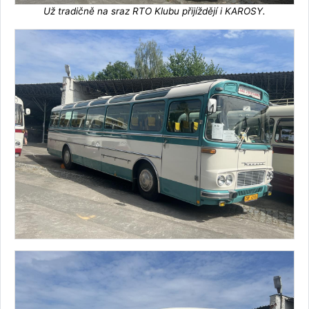
Už tradičně na sraz RTO Klubu přijíždějí i KAROSY.