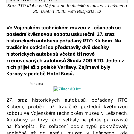
Sraz RTO Klubu ve Vojenském technickém muzeu v Lešanech
30. května 2026. Foto Busportal.cz
Ve Vojenském technickém muzeu v Lešanech se
poslední květnovou sobotu uskutečnil 27. sraz
historických autobusů pořádaný RTO Klubem. Na
tradičním setkání se představily dvě desítky
historických autobusů včetně tří nově
zrenovovaných autobusů Škoda 706 RTO. Jeden z
nich přijel až z polské Varšavy. Zajímavé byly
Karosy v podobě Hotel Busů.
Reklama
27. sraz historických autobusů, pořádaný RTO
Klubem, proběhl už tradičně poslední květnovou
sobotu ve Vojenském technickém muzeu v Lešanech.
Autobusy se brzy ráno setkaly na ploše parkoviště
na Konopišti. Po seřazení podle typů pokračovaly
společně až do areálu muzea v Lešanech, kde