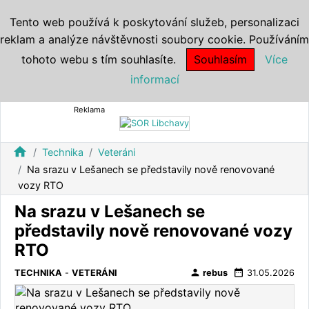
Tento web používá k poskytování služeb, personalizaci
reklam a analýze návštěvnosti soubory cookie. Používáním
tohoto webu s tím souhlasíte.
Souhlasím
Více
informací
Reklama
home
Technika
Veteráni
Na srazu v Lešanech se představily nově renovované
vozy RTO
Na srazu v Lešanech se
představily nově renovované vozy
RTO
person
date_range
TECHNIKA
-
VETERÁNI
rebus
31.05.2026