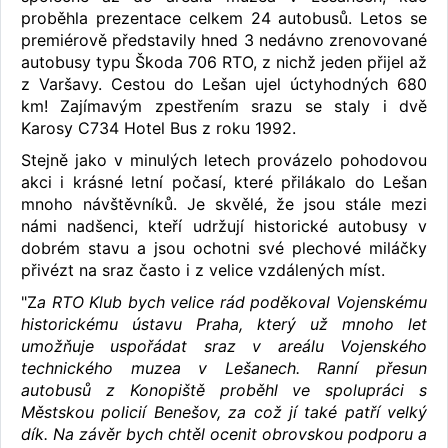
proběhla prezentace celkem 24 autobusů. Letos se
premiérově představily hned 3 nedávno zrenovované
autobusy typu Škoda 706 RTO, z nichž jeden přijel až
z Varšavy. Cestou do Lešan ujel úctyhodných 680
km! Zajímavým zpestřením srazu se staly i dvě
Karosy C734 Hotel Bus z roku 1992.
Stejně jako v minulých letech provázelo pohodovou
akci i krásné letní počasí, které přilákalo do Lešan
mnoho návštěvníků. Je skvělé, že jsou stále mezi
námi nadšenci, kteří udržují historické autobusy v
dobrém stavu a jsou ochotni své plechové miláčky
přivézt na sraz často i z velice vzdálených míst.
"Z
a RTO Klub bych velice rád poděkoval Vojenskému
historickému ústavu Praha, který už mnoho let
umožňuje uspořádat sraz v areálu Vojenského
technického muzea v Lešanech. Ranní přesun
autobusů z Konopiště proběhl ve spolupráci s
Městskou policií Benešov, za což jí také patří velký
dík. Na závěr bych chtěl ocenit obrovskou podporu a