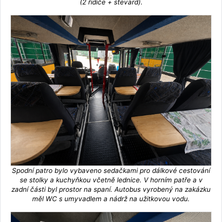
(2 řidiče + stevard).
Spodní patro bylo vybaveno sedačkami pro dálkové cestování
se stolky a kuchyňkou včetně lednice. V horním patře a v
zadní části byl prostor na spaní. Autobus vyrobený na zakázku
měl WC s umyvadlem a nádrž na užitkovou vodu.