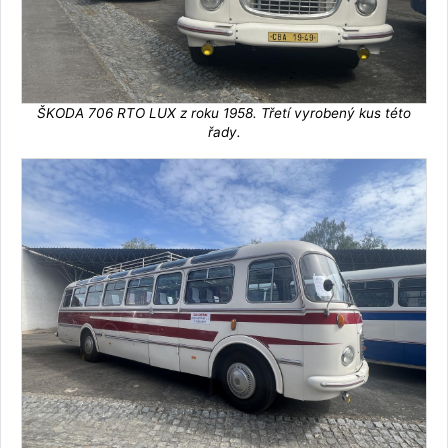
ŠKODA 706 RTO LUX z roku 1958. Třetí vyrobený kus této
řady.