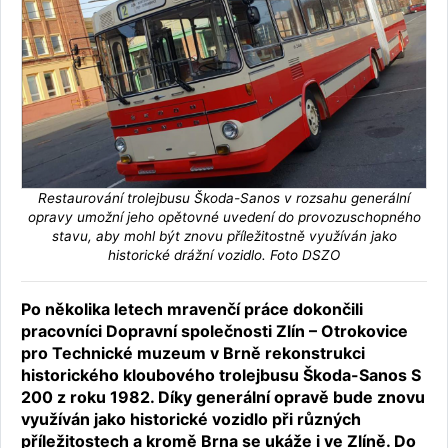
Restaurování trolejbusu Škoda-Sanos v rozsahu generální
opravy umožní jeho opětovné uvedení do provozuschopného
stavu, aby mohl být znovu příležitostně využíván jako
historické drážní vozidlo. Foto DSZO
Po několika letech mravenčí práce dokončili
pracovníci Dopravní společnosti Zlín – Otrokovice
pro Technické muzeum v Brně rekonstrukci
historického kloubového trolejbusu Škoda-Sanos S
200 z roku 1982. Díky generální opravě bude znovu
využíván jako historické vozidlo při různých
příležitostech a kromě Brna se ukáže i ve Zlíně. Do