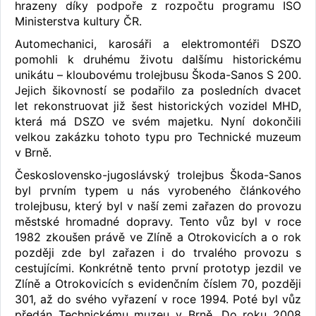
hrazeny díky podpoře z rozpočtu programu ISO
Ministerstva kultury ČR.
Automechanici, karosáři a elektromontéři DSZO
pomohli k druhému životu dalšímu historickému
unikátu – kloubovému trolejbusu Škoda-Sanos S 200.
Jejich šikovností se podařilo za posledních dvacet
let rekonstruovat již šest historických vozidel MHD,
která má DSZO ve svém majetku. Nyní dokončili
velkou zakázku tohoto typu pro Technické muzeum
v Brně.
Československo-jugoslávský trolejbus Škoda-Sanos
byl prvním typem u nás vyrobeného článkového
trolejbusu, který byl v naší zemi zařazen do provozu
městské hromadné dopravy. Tento vůz byl v roce
1982 zkoušen právě ve Zlíně a Otrokovicích a o rok
později zde byl zařazen i do trvalého provozu s
cestujícími. Konkrétně tento první prototyp jezdil ve
Zlíně a Otrokovicích s evidenčním číslem 70, později
301, až do svého vyřazení v roce 1994. Poté byl vůz
předán Technickému muzeu v Brně. Do roku 2008