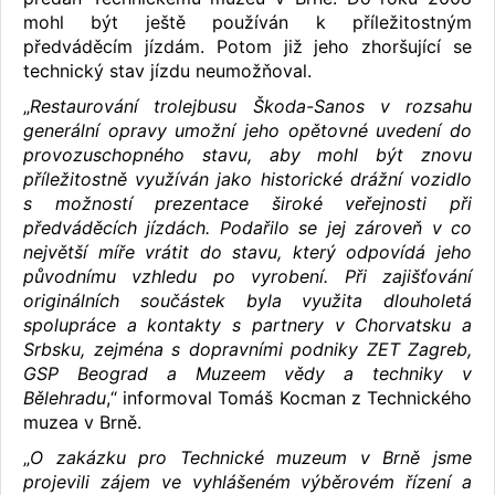
mohl být ještě používán k příležitostným
předváděcím jízdám. Potom již jeho zhoršující se
technický stav jízdu neumožňoval.
„
Restaurování trolejbusu Škoda-Sanos v rozsahu
generální opravy umožní jeho opětovné uvedení do
provozuschopného stavu, aby mohl být znovu
příležitostně využíván jako historické drážní vozidlo
s možností prezentace široké veřejnosti při
předváděcích jízdách. Podařilo se jej zároveň v co
největší míře vrátit do stavu, který odpovídá jeho
původnímu vzhledu po vyrobení. Při zajišťování
originálních součástek byla využita dlouholetá
spolupráce a kontakty s partnery v Chorvatsku a
Srbsku, zejména s dopravními podniky ZET Zagreb,
GSP Beograd a Muzeem vědy a techniky v
Bělehradu
,“ informoval Tomáš Kocman z Technického
muzea v Brně.
„
O zakázku pro Technické muzeum v Brně jsme
projevili zájem ve vyhlášeném výběrovém řízení a