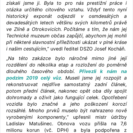
získali jsme ji. Byla to pro nás prestižní práce i
otázka určitého citového vztahu. Vždyť tento nyní
historický exponát odjezdil v osmdesátých a
devadesátých letech většinu svých kilometrů právě
ve Zlíně a Otrokovicích. Počítáme s tím, že nám jej
Technické muzeum občas zapůjčí, abychom jej mohli
při některé slavnostní příležitosti ukázat v plné kráse
i našim cestujícím
,“ uvedl ředitel DSZO Josef Kocháň.
„
Na této zakázce bylo náročné mimo jiné její
rozdělení do několika etap a rozložení do poměrně
dlouhého časového období.
Přivezli k nám na
podzim 2019 celý vůz
. Museli jsme jej rozpojit a
rekonstruovat nejdříve samostatný zadní článek,
potom přední článek, nakonec opět oba díly spojit
dohromady a oživit jako fungující celek. Opotřebení
vozidla bylo značné a jeho poškození korozí
rozsáhlé. Mnoho prvků muselo být nahrazeno nově
vyrobenými komponenty
,“ upřesnil mistr údržby
Ladislav Matušinec. Obnova vozu přišla na 7,6
milionu korun (vč. DPH) a byla podpořena z