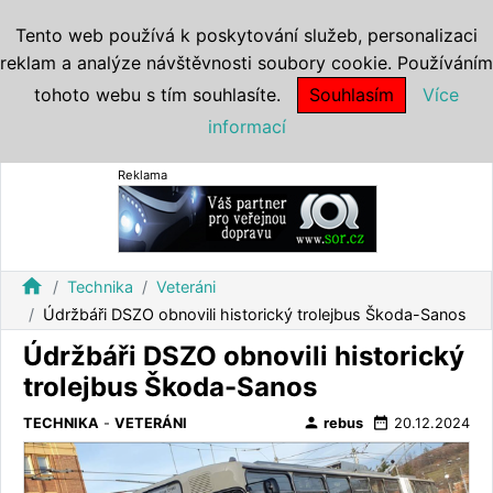
Tento web používá k poskytování služeb, personalizaci
reklam a analýze návštěvnosti soubory cookie. Používáním
tohoto webu s tím souhlasíte.
Souhlasím
Více
informací
Reklama
home
Technika
Veteráni
Údržbáři DSZO obnovili historický trolejbus Škoda-Sanos
Údržbáři DSZO obnovili historický
trolejbus Škoda-Sanos
person
date_range
TECHNIKA
-
VETERÁNI
rebus
20.12.2024