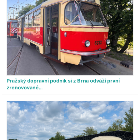
Pražský dopravní podnik si z Brna odváží první
zrenovované…