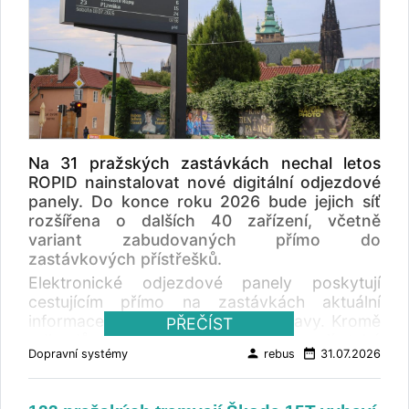
Na 31 pražských zastávkách nechal letos
ROPID nainstalovat nové digitální odjezdové
panely. Do konce roku 2026 bude jejich síť
rozšířena o dalších 40 zařízení, včetně
variant zabudovaných přímo do
zastávkových přístřešků.
Elektronické odjezdové panely poskytují
cestujícím přímo na zastávkách aktuální
informace o provozu veřejné dopravy. Kromě
PŘEČÍST
odjezdů jednotlivých spojů zobrazují také
person
date_range
Dopravní systémy
rebus
31.07.2026
informace o výlukách, mimořádnostech a
dalších událostech, které mohou ovlivnit
cestování. Praha zároveň připravuje další typy